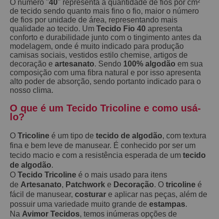
O numero "
40
" representa a quantidade de fios por cm²
de tecido sendo quanto mais fino o fio, maior o número
de fios por unidade de área, representando mais
qualidade ao tecido. Um
Tecido Fio 40
apresenta
conforto e durabilidade junto com o tingimento antes da
modelagem, onde é muito indicado para produção
camisas sociais, vestidos estilo chemise, artigos de
decoração e
artesanato
. Sendo
100% algodão
em sua
composição com uma fibra natural e por isso apresenta
alto poder de absorção, sendo portanto indicado para o
nosso clima.
O que é um Tecido Tricoline e como usá-
lo?
O
Tricoline
é um tipo de
tecido de algodão
, com textura
fina e bem leve de manusear. É conhecido por ser um
tecido macio e com a resistência esperada de um
tecido
de algodão
.
O
Tecido Tricoline
é o mais usado para itens
de
Artesanato
,
Patchwork
e
Decoração
. O
tricoline
é
fácil de manusear,
costurar
e aplicar nas peças, além de
possuir uma variedade muito grande de
estampas
.
Na
Avimor Tecidos
, temos inúmeras opções de