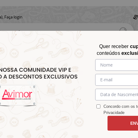
a),
Faça login
Quer receber
cu
conteúdos
exclus
CHITA
CROCHÊ
AVIAMENTOS
TECIDOS
TECIDOS E
&
&
&
S
MATELASSÊ
PARA
MALHAS
CHITÃO
TRICÔ
ACESSÓRIOS
DECORAÇÃO
Concordo com os te
Privacidade
EN