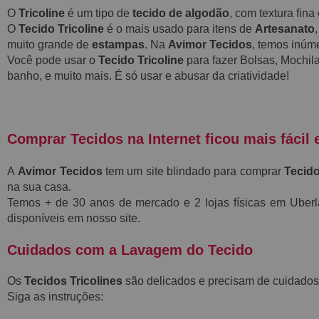
O
Tricoline
é um tipo de
tecido de algodão
, com textura fin
O
Tecido Tricoline
é o mais usado para itens de
Artesanato
muito grande de
estampas
. Na
Avimor Tecidos
, temos inú
Você pode usar o
Tecido Tricoline
para fazer Bolsas, Mochila
banho, e muito mais. É só usar e abusar da criatividade!
Comprar Tecidos na Internet ficou mais fácil 
A
Avimor Tecidos
tem um site blindado para comprar
Tecido
na sua casa.
Temos + de 30 anos de mercado e 2 lojas físicas em Ube
disponíveis em nosso site.
Cuidados com a Lavagem do Tecido
Os
Tecidos Tricolines
são delicados e precisam de cuidados
Siga as instruções: