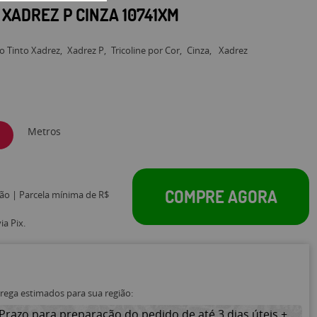
 XADREZ P CINZA 10741XM
io Tinto Xadrez
Xadrez P
Tricoline por Cor
Cinza
Xadrez
Metros
COMPRE AGORA
tão | Parcela mínima de R$
a Pix.
trega estimados para sua região:
Prazo para preparação do pedido de até 3 dias úteis +