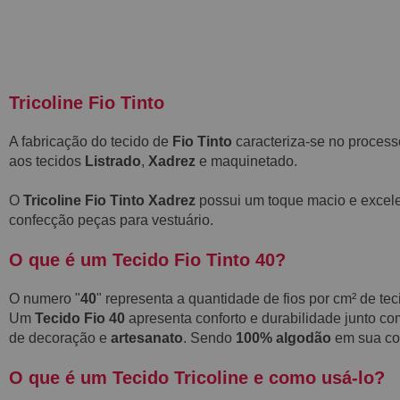
Tricoline Fio Tinto
A fabricação do tecido de
Fio Tinto
caracteriza-se no process
aos tecidos
Listrado
,
Xadrez
e maquinetado.
O
Tricoline Fio Tinto Xadrez
possui um toque macio e excele
confecção peças para vestuário.
O que é um Tecido Fio Tinto 40?
O numero "
40
" representa a quantidade de fios por cm² de te
Um
Tecido Fio 40
apresenta conforto e durabilidade junto co
de decoração e
artesanato
. Sendo
100% algodão
em sua com
O que é um Tecido Tricoline e como usá-lo?