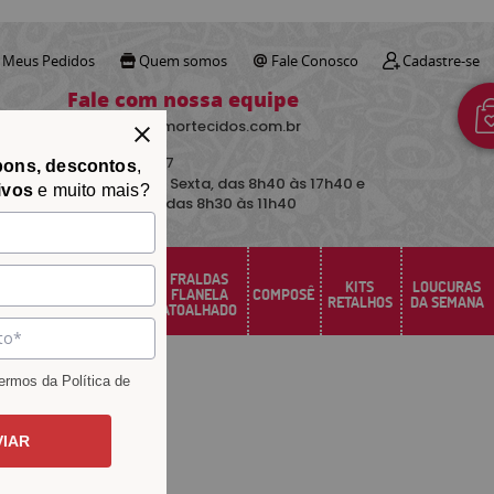
Meus Pedidos
Quem somos
Fale Conosco
Cadastre-se
Fale com nossa equipe
contato@avimortecidos.com.br
(34)
3219-5157
pons, descontos
,
De Segunda a Sexta, das 8h40 às 17h40 e
ivos
e muito mais?
aos sábados das 8h30 às 11h40
FRALDAS
FELTRO
KITS
LOUCURAS
PERCAL
FLANELA
COMPOSÊ
SANTA FÉ
RETALHOS
DA SEMANA
ATOALHADO
rmos da Política de
VIAR