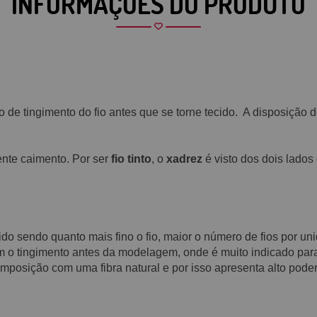
INFORMAÇÕES DO PRODUTO
o de tingimento do fio antes que se torne tecido. A disposição
nte caimento. Por ser
fio tinto
, o
xadrez
é visto dos dois lados
cido sendo quanto mais fino o fio, maior o número de fios por u
m o tingimento antes da modelagem, onde é muito indicado para 
posição com uma fibra natural e por isso apresenta alto poder