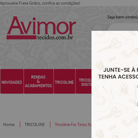
Aproveite Frete Grátis, confira as condições!
Seja bem-vindo(
RENDAS
TRICOLINE
&
NOVIDADES
TRICOLINE
SARJA
SINTÉTICO
DIGITAL
ACABAMENTOS
Home
TRICOLINE
Tricoline Fio Tinto Xadrez P Cinza 10741XM