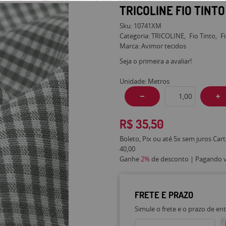
TRICOLINE FIO TINTO
Sku:
10741XM
Categoria:
TRICOLINE
Fio Tinto
F
Marca:
Avimor tecidos
Seja o primeira a avaliar!
Unidade: Metros
R$ 35,50
Boleto, Pix ou até 5x sem juros Car
40,00
Ganhe
2%
de desconto | Pagando vi
FRETE E PRAZO
Simule o frete e o prazo de en