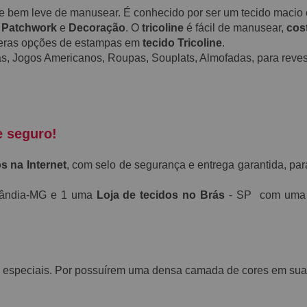
a e bem leve de manusear. É conhecido por ser um tecido maci
,
Patchwork
e
Decoração
. O
tricoline
é fácil de manusear,
cos
meras opções de estampas em
tecido Tricoline
.
s, Jogos Americanos, Roupas, Souplats, Almofadas, para revest
e seguro!
s na Internet
, com selo de segurança e entrega garantida, par
rlândia-MG e 1 uma
Loja de tecidos no Brás
- SP com uma e
 especiais. Por possuírem uma densa camada de cores em suas