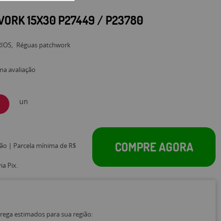
ORK 15X30 P27449 / P23780
RIOS
Réguas patchwork
ma avaliação
un
COMPRE AGORA
tão | Parcela mínima de R$
a Pix.
trega estimados para sua região: