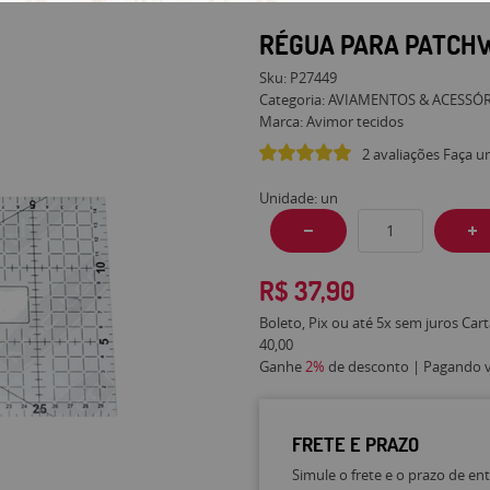
RÉGUA PARA PATCHW
Sku:
P27449
Categoria:
AVIAMENTOS & ACESSÓ
Marca:
Avimor tecidos
2 avaliações
Faça u
Unidade: un
R$ 37,90
Boleto, Pix ou até 5x sem juros Car
40,00
Ganhe
2%
de desconto | Pagando vi
FRETE E PRAZO
Simule o frete e o prazo de en