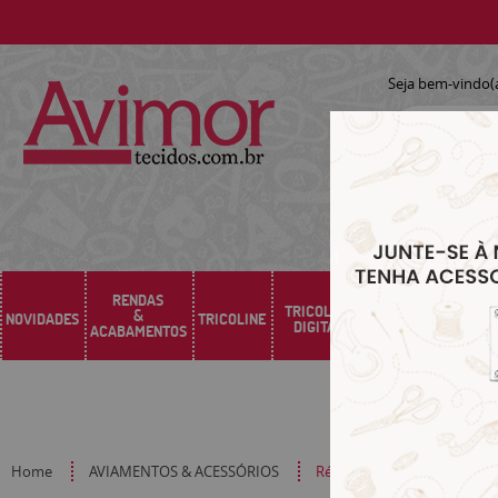
Seja bem-vindo(
RENDAS
TRICOLINE
&
NOVIDADES
TRICOLINE
SARJA
SINTÉTICO
DIGITAL
ACABAMENTOS
Home
AVIAMENTOS & ACESSÓRIOS
Régua para patchwork 15x3