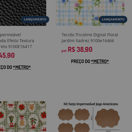
LANÇAMENTO
LANÇAMENTO
mpermeável
Tecido Tricoline Digital Floral
da Efeito Textura
Jardim Xadrez 9100e16466
reto 9100E16417
R$ 38,90
por
45,90
PREÇO DO
*METRO*
EÇO DO
*METRO*