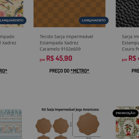
LANÇAMENTO
LANÇAMENTO
tampado
Tecido Sarja Impermeável
Sarja I
al Xadrez
Estampada Xadrez
Estampa
1
Caramelo 9102e609
Couro P
R$ 45,90
R$ 
por
por
RO*
PREÇO DO
*METRO*
PR
PROMOÇÃO