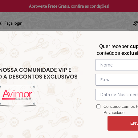
Aproveite Frete Grátis, confira as condições!
a),
Faça login
Quer receber
cu
conteúdos
exclus
CHITA
CROCHÊ
AVIAMENTOS
TECIDOS
TECIDOS E
&
&
&
S
MATELASSÊ
PARA
MALHAS
CHITÃO
TRICÔ
ACESSÓRIOS
DECORAÇÃO
Concordo com os te
Privacidade
EN
0 p27449 / p23780