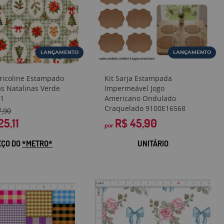
LANÇAMENTO
LANÇAMENTO
Tricoline Estampado
Kit Sarja Estampada
s Natalinas Verde
Impermeável Jogo
1
Americano Ondulado
Craquelado 9100E16568
7,90
25,11
R$ 45,90
por
EÇO DO
*METRO*
UNITÁRIO