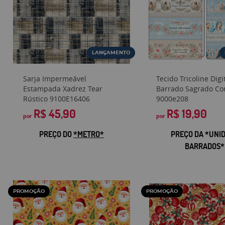
LANÇAMENTO
Sarja Impermeável
Tecido Tricoline Digi
Estampada Xadrez Tear
Barrado Sagrado Co
Rústico 9100E16406
9000e208
R$ 45,90
R$ 19,90
por
por
PREÇO DO
*METRO*
PREÇO DA *UNI
BARRADOS*
PROMOÇÃO
PROMOÇÃO