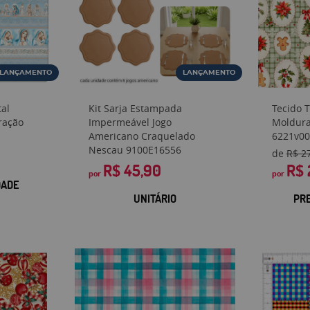
LANÇAMENTO
LANÇAMENTO
tal
Kit Sarja Estampada
Tecido 
ração
Impermeável Jogo
Moldura
Americano Craquelado
6221v00
Nescau 9100E16556
de
R$ 2
R$ 45,90
R$ 
por
por
DADE
UNITÁRIO
PR