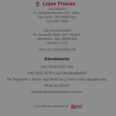
Lojas Fisicas
Loja Brás/SP
R. Almirante Barroso, 550 - Brás,
São Paulo - SP, 03025-001
(11)
2697-2888
Loja Uberlândia/MG
Av. Fernando Vilela, 619 - Martins,
Uberlândia - MG, 38400-456
(34)
3211-3376
CNPJ: 15.358.825/0001-50
Atendimento
(34)
3219-5157
(34)
3211-3376
De Segunda a Sexta, das 8h40 às 17h40 e aos sábados das
8h30 às 11h40
contato@avimortecidos.com.br
LOJA VIRTUAL CRIADA POR