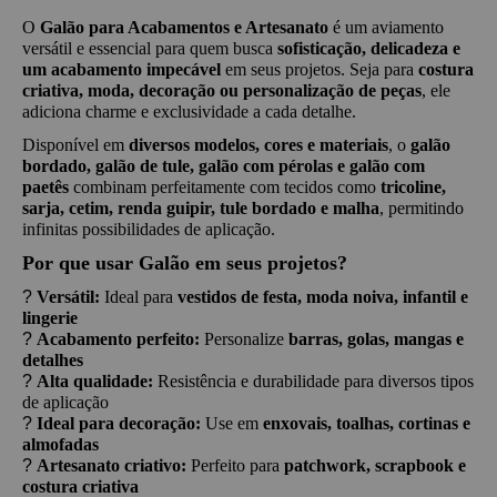
O 
Galão para Acabamentos e Artesanato
 é um aviamento 
versátil e essencial para quem busca 
sofisticação, delicadeza e 
um acabamento impecável
 em seus projetos. Seja para 
costura 
criativa, moda, decoração ou personalização de peças
, ele 
adiciona charme e exclusividade a cada detalhe.
Disponível em 
diversos modelos, cores e materiais
, o 
galão 
bordado, galão de tule, galão com pérolas e galão com 
paetês
 combinam perfeitamente com tecidos como 
tricoline, 
sarja, cetim, renda guipir, tule bordado e malha
, permitindo 
infinitas possibilidades de aplicação.
Por que usar Galão em seus projetos?
?
Versátil:
 Ideal para 
vestidos de festa, moda noiva, infantil e 
lingerie
?
Acabamento perfeito:
 Personalize 
barras, golas, mangas e 
detalhes
?
Alta qualidade:
 Resistência e durabilidade para diversos tipos 
de aplicação
?
Ideal para decoração:
 Use em 
enxovais, toalhas, cortinas e 
almofadas
?
Artesanato criativo:
 Perfeito para 
patchwork, scrapbook e 
costura criativa