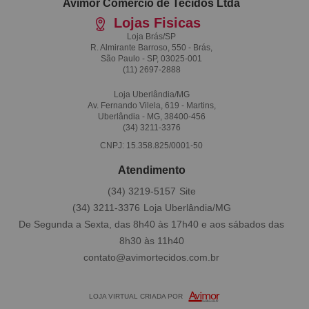
Avimor Comércio de Tecidos Ltda
Lojas Fisicas
Loja Brás/SP
R. Almirante Barroso, 550 - Brás,
São Paulo - SP, 03025-001
(11)
2697-2888
Loja Uberlândia/MG
Av. Fernando Vilela, 619 - Martins,
Uberlândia - MG, 38400-456
(34)
3211-3376
CNPJ: 15.358.825/0001-50
Atendimento
(34)
3219-5157
(34)
3211-3376
De Segunda a Sexta, das 8h40 às 17h40 e aos sábados das
8h30 às 11h40
contato@avimortecidos.com.br
LOJA VIRTUAL CRIADA POR