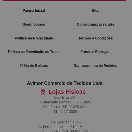
Página Inicial
Blog
Quem Somos
Como comprar no site
Política de Privacidade
Termos e Condições
Politica de Devolução ou Troca
Fretes e Entregas
2ª Via de Boletos
Rastreamento de Pedidos
Avimor Comércio de Tecidos Ltda
Lojas Fisicas
Loja Brás/SP
R. Almirante Barroso, 550 - Brás,
São Paulo - SP, 03025-001
(11)
2697-2888
Loja Uberlândia/MG
Av. Fernando Vilela, 619 - Martins,
Uberlândia - MG, 38400-456