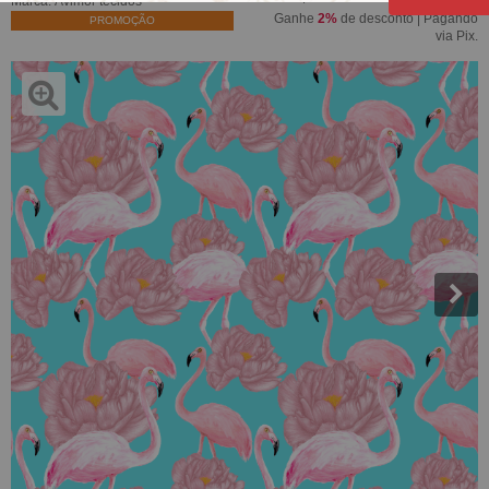
Marca:
Avimor tecidos
Ganhe
2%
de desconto | Pagando
PROMOÇÃO
via Pix.