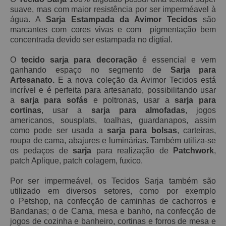
suave, mas
com maior resistência por ser imperméavel à
água. A
Sarja Estampada da Avimor Tecidos
são
marcantes com cores vivas e com pigmentação bem
concentrada devido ser estampada no digtial.
O
tecido sarja para decoração
é essencial e vem
ganhando espaço no segmento de
Sarja para
Artesanato.
E a nova coleção da Avimor Tecidos está
incrível e é perfeita para artesanato, possibilitando usar
a
sarja para sofás
e poltronas, usar a
sarja para
cortinas
, usar a
sarja para almofadas
, jogos
americanos, sousplats, toalhas, guardanapos, assim
como pode ser usada a
sarja para bolsas
, carteiras,
roupa de cama, abajures e luminárias. Também utiliza-se
os pedaços de
sarja
para realização de
Patchwork
,
patch Aplique, patch
colagem, fuxico.
Por ser impermeável, os Tecidos Sarja também são
utilizado em diversos setores, como por exemplo
o Petshop, na confecção de caminhas de cachorros e
Bandanas; o de Cama, mesa e banho, na confecção de
jogos de cozinha e banheiro, cortinas e forros de mesa e