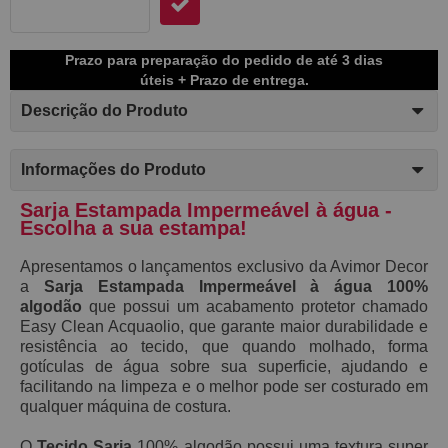
Prazo para preparação do pedido de até 3 dias
úteis + Prazo de entrega.
Descrição do Produto
Informações do Produto
Sarja Estampada Impermeável à água -
Escolha a sua estampa!
Apresentamos o lançamentos exclusivo da Avimor Decor
a
S
arja Estampada Impermeável à água 100%
algodão
que possui
um acabamento protetor chamado
E
asy C
lean Acquaolio,
que garante maior durabilidade e
resistência ao tecido, que
quando molhado,
forma
gotículas de água sobre sua superficie, ajudando e
facilitando na limpeza e o melhor pode ser costurado em
qualquer máquina de costura.
O
Tecido Sarja
100% algodão possui
uma textura super