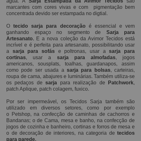
água. A
Sarja Estampada da Avimor Tecidos
são
marcantes com cores vivas e com pigmentação bem
concentrada devido ser estampada no digtial.
O
tecido sarja para decoração
é essencial e vem
ganhando espaço no segmento de
Sarja para
Artesanato.
E a nova coleção da Avimor Tecidos está
incrível e é perfeita para artesanato, possibilitando usar
a
sarja para sofás
e poltronas, usar a
sarja para
cortinas
, usar a
sarja para almofadas
, jogos
americanos, sousplats, toalhas, guardanapos, assim
como pode ser usada a
sarja para bolsas
, carteiras,
roupa de cama, abajures e luminárias. Também utiliza-se
os pedaços de
sarja
para realização de
Patchwork
,
patch Aplique, patch
colagem, fuxico.
Por ser impermeável, os Tecidos Sarja também são
utilizado em diversos setores, como por exemplo
o Petshop, na confecção de caminhas de cachorros e
Bandanas; o de Cama, mesa e banho, na confecção de
jogos de cozinha e banheiro, cortinas e forros de mesa e
o de decoração de interiores, na categoria de
tecidos
para parede.