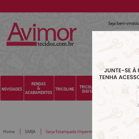
Seja bem-vindo(
RENDAS
TRICOLINE
&
NOVIDADES
TRICOLINE
SARJA
SINTÉTICO
DIGITAL
ACABAMENTOS
Home
SARJA
Sarja Estampada Impermeável Geométrico Vintage