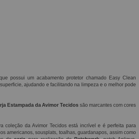
que possui
um acabamento protetor chamado E
asy C
lean
superficie, ajudando e facilitando na limpeza e o melhor pode
rja Estampada da Avimor Tecidos
são marcantes com cores
 coleção da Avimor Tecidos está incrível e é perfeita para
gos americanos, sousplats, toalhas, guardanapos, assim como