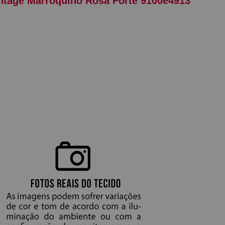
ntage Marroquino Rosa Forte 9100e4913