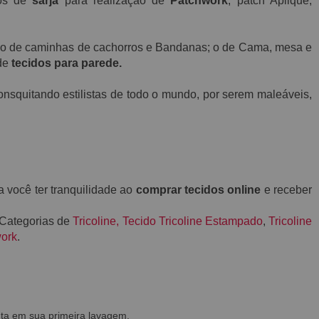
ços de
sarja
para realização de
Patchwork
, patch Aplique,
ção de caminhas de cachorros e Bandanas; o de Cama, mesa e
 de
tecidos para parede.
nsquitando estilistas de todo o mundo, por serem maleáveis,
a você ter tranquilidade ao
comprar tecidos online
e receber
 Categorias de
Tricoline
,
Tecido Tricoline Estampado
,
Tricoline
work
.
ta em sua primeira lavagem.