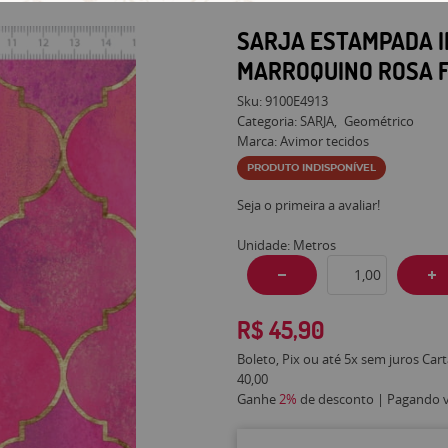
SARJA ESTAMPADA 
MARROQUINO ROSA F
Sku:
9100E4913
Categoria:
SARJA
Geométrico
Marca:
Avimor tecidos
PRODUTO INDISPONÍVEL
Seja o primeira a avaliar!
Unidade: Metros
R$ 45,90
Boleto, Pix ou até 5x sem juros Car
40,00
Ganhe
2%
de desconto | Pagando vi