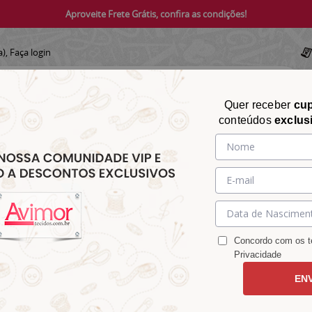
Aproveite Frete Grátis, confira as condições!
a),
Faça login
Quer receber
cu
conteúdos
exclus
CHITA
CROCHÊ
AVIAMENTOS
TECIDOS
TECIDOS E
&
&
&
S
MATELASSÊ
PARA
MALHAS
CHITÃO
TRICÔ
ACESSÓRIOS
DECORAÇÃO
Concordo com os te
Privacidade
EN
 Marroquino Rosa Forte 9100e4913