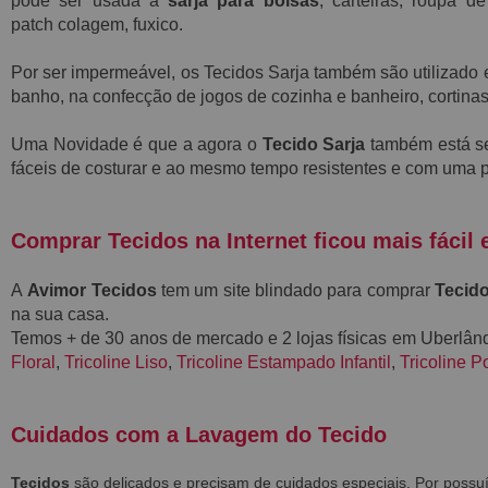
pode ser usada a
sarja para bolsas
, carteiras, roupa 
patch
colagem, fuxico.
Por ser impermeável, os Tecidos Sarja também são utilizad
banho, na confecção de jogos de cozinha e banheiro, cortinas
Uma Novidade é que a agora o
Tecido Sarja
também está s
fáceis de costurar e ao mesmo tempo resistentes e
com uma p
Comprar Tecidos na Internet ficou mais fácil 
A
Avimor Tecidos
tem um site blindado para comprar
Tecido
na sua casa.
Temos + de 30 anos de mercado e 2 lojas físicas em Uberlâ
Floral
,
Tricoline Liso
,
Tricoline Estampado Infantil
,
Tricoline P
Cuidados com a Lavagem do Tecido
Tecidos
são delicados e precisam de cuidados especiais. Por poss