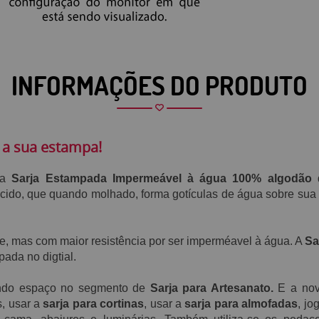
INFORMAÇÕES DO PRODUTO
 a sua estampa!
 a
S
arja Estampada Impermeável à água 100% algodão
ecido, que
quando molhado,
forma gotículas de água sobre sua 
ve, mas
com maior resistência por ser imperméavel à água. A
Sa
ada no digtial.
ndo espaço no segmento de
Sarja para Artesanato.
E a nova
s, usar a
sarja para cortinas
, usar a
sarja para almofadas
, jo