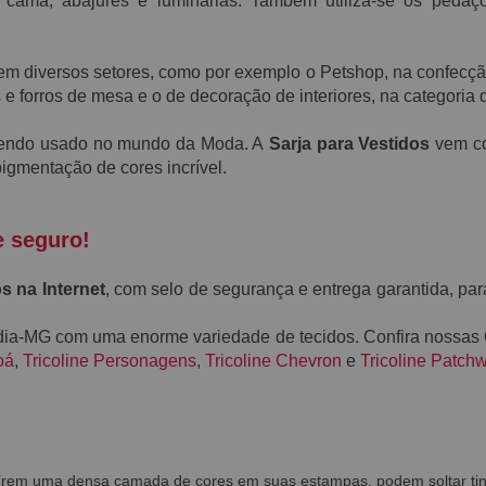
de cama, abajures e luminárias. Também utiliza-se os peda
o em diversos setores, como por exemplo o Petshop, na confec
 e forros de mesa e o de decoração de interiores, na categoria
endo usado no mundo da Moda. A
S
arja
para Vestidos
vem co
igmentação de
cores
incrível.
e seguro!
s na Internet
, com selo de segurança e entrega garantida, par
ndia-MG com uma enorme variedade de tecidos. Confira nossas
oá
,
Tricoline Personagens
,
Tricoline Chevron
e
Tricoline Patch
uírem uma densa camada de cores em suas estampas, podem soltar tin