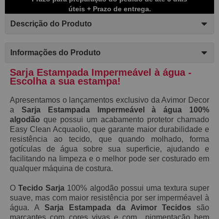
úteis + Prazo de entrega.
Descrição do Produto
Informações do Produto
Sarja Estampada Impermeável à água -
Escolha a sua estampa!
Apresentamos o lançamentos exclusivo da Avimor Decor
a
S
arja Estampada Impermeável à água 100%
algodão
que possui
um acabamento protetor chamado
E
asy C
lean Acquaolio,
que garante maior durabilidade e
resistência ao tecido, que
quando molhado,
forma
gotículas de água sobre sua superficie, ajudando e
facilitando na limpeza e o melhor pode ser costurado em
qualquer máquina de costura.
O
Tecido Sarja
100% algodão possui
uma textura super
suave, mas
com maior resistência por ser imperméavel à
água. A
Sarja Estampada da Avimor Tecidos
são
marcantes com cores vivas e com pigmentação bem