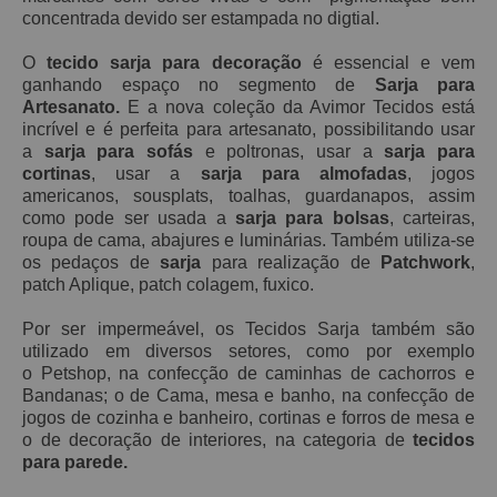
concentrada devido ser estampada no digtial.
O
tecido sarja para decoração
é essencial e vem
ganhando espaço no segmento de
Sarja para
Artesanato.
E a nova coleção da Avimor Tecidos está
incrível e é perfeita para artesanato, possibilitando usar
a
sarja para sofás
e poltronas, usar a
sarja para
cortinas
, usar a
sarja para almofadas
, jogos
americanos, sousplats, toalhas, guardanapos, assim
como pode ser usada a
sarja para bolsas
, carteiras,
roupa de cama, abajures e luminárias. Também utiliza-se
os pedaços de
sarja
para realização de
Patchwork
,
patch Aplique, patch
colagem, fuxico.
Por ser impermeável, os Tecidos Sarja também são
utilizado em diversos setores, como por exemplo
o Petshop, na confecção de caminhas de cachorros e
Bandanas; o de Cama, mesa e banho, na confecção de
jogos de cozinha e banheiro, cortinas e forros de mesa e
o de decoração de interiores, na categoria de
tecidos
para parede.