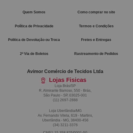
Quem Somos
Como comprar no site
Política de Privacidade
Termos e Condições
Politica de Devolução ou Troca
Fretes e Entregas
2ª Via de Boletos
Rastreamento de Pedidos
Avimor Comércio de Tecidos Ltda
Lojas Fisicas
Loja Brás/SP
R. Almirante Barroso, 550 - Brás,
São Paulo - SP, 03025-001
(11)
2697-2888
Loja Uberlândia/MG
Av. Fernando Vilela, 619 - Martins,
Uberlândia - MG, 38400-456
(34)
3211-3376
CNPJ: 15.358.825/0001-50