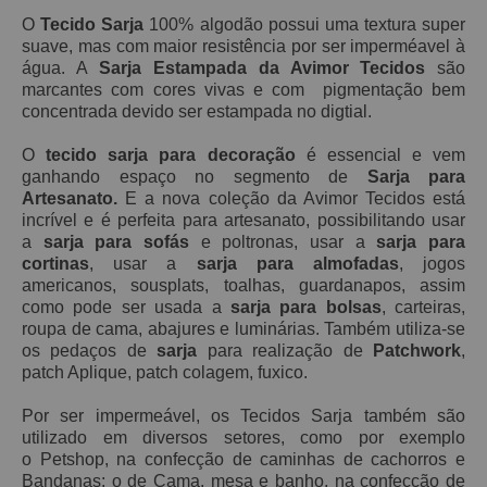
O
Tecido Sarja
100% algodão possui
uma textura super
suave, mas
com maior resistência por ser imperméavel à
água. A
Sarja Estampada da Avimor Tecidos
são
marcantes com cores vivas e com pigmentação bem
concentrada devido ser estampada no digtial.
O
tecido sarja para decoração
é essencial e vem
ganhando espaço no segmento de
Sarja para
Artesanato.
E a nova coleção da Avimor Tecidos está
incrível e é perfeita para artesanato, possibilitando usar
a
sarja para sofás
e poltronas, usar a
sarja para
cortinas
, usar a
sarja para almofadas
, jogos
americanos, sousplats, toalhas, guardanapos, assim
como pode ser usada a
sarja para bolsas
, carteiras,
roupa de cama, abajures e luminárias. Também utiliza-se
os pedaços de
sarja
para realização de
Patchwork
,
patch Aplique, patch
colagem, fuxico.
Por ser impermeável, os Tecidos Sarja também são
utilizado em diversos setores, como por exemplo
o Petshop, na confecção de caminhas de cachorros e
Bandanas; o de Cama, mesa e banho, na confecção de