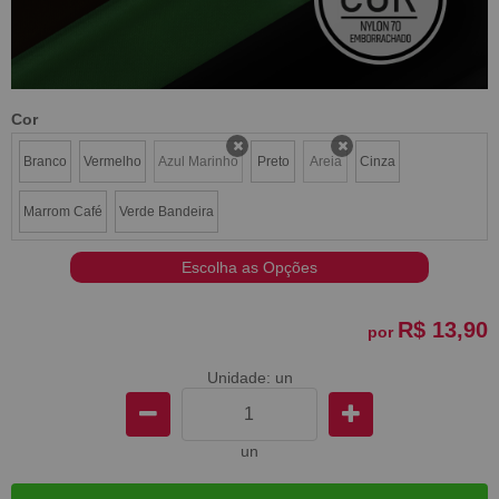
Cor
Branco
Vermelho
Azul Marinho
Preto
Areia
Cinza
x
x
Marrom Café
Verde Bandeira
Escolha as Opções
R$ 13,90
por
Unidade: un
un