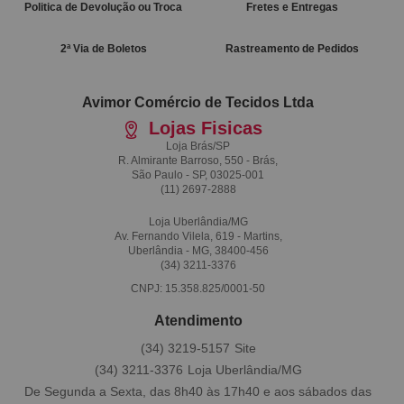
Politica de Devolução ou Troca
Fretes e Entregas
2ª Via de Boletos
Rastreamento de Pedidos
Avimor Comércio de Tecidos Ltda
Lojas Fisicas
Loja Brás/SP
R. Almirante Barroso, 550 - Brás,
São Paulo - SP, 03025-001
(11)
2697-2888
Loja Uberlândia/MG
Av. Fernando Vilela, 619 - Martins,
Uberlândia - MG, 38400-456
(34)
3211-3376
CNPJ: 15.358.825/0001-50
Atendimento
(34)
3219-5157
(34)
3211-3376
De Segunda a Sexta, das 8h40 às 17h40 e aos sábados das