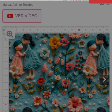
via Pix.
Marca:
Avimor Tecidos
VER VÍDEO