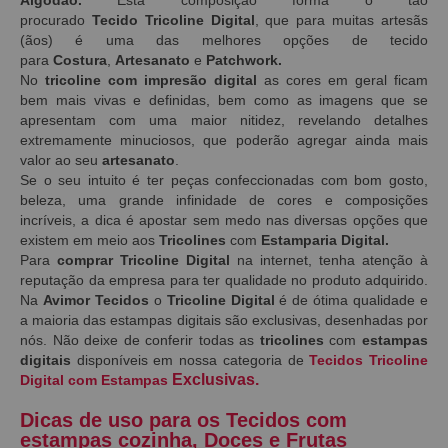
procurado
Tecido
Tricoline Digital
, que para muitas artesãs
(ãos) é uma das melhores opções de tecido
para
Costura
,
Artesanato
e
Patchwork.
No
tricoline com impresão digital
as
cores em geral ficam
bem mais vivas e definidas, bem como as imagens que se
apresentam com uma maior nitidez, revelando detalhes
extremamente minuciosos, que poderão agregar ainda mais
valor ao seu
artesanato
.
Se o seu intuito é ter peças confeccionadas com bom gosto,
beleza, uma grande infinidade de cores e composições
incríveis, a dica é apostar sem medo nas diversas opções que
existem em meio aos
Tricolines
com
Estamparia Digital.
Para
comprar Tricoline Digital
na internet, tenha atenção à
reputação da empresa para ter qualidade no produto adquirido.
Na
Avimor Tecidos
o
Tricoline Digital
é de ótima qualidade e
a maioria das estampas digitais são exclusivas, desenhadas por
nós. Não deixe de conferir todas as
tricolines
com
estampas
digitais
disponíveis em nossa categoria de
Tecidos Tricoline
Exclusivas.
Digital com Estampas
Dicas de uso para os Tecidos com
estampas cozinha, Doces e Frutas