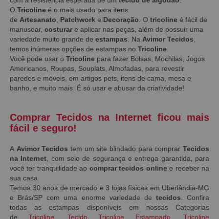
O
Tricoline
é o mais usado para itens
de
Artesanato
,
Patchwork
e
Decoração
. O
tricoline
é fácil de
manusear,
costurar
e aplicar nas peças, além de possuir uma
variedade muito grande de
estampas
. Na
Avimor Tecidos
,
temos inúmeras opções de estampas no
Tricoline
.
Você pode usar o
Tricoline
para fazer Bolsas, Mochilas, Jogos
Americanos, Roupas, Souplats, Almofadas, para revestir
paredes e móveis, em artigos pets, itens de cama, mesa e
banho, e muito mais. É só usar e abusar da criatividade!
Comprar Tecidos na Internet ficou mais
fácil e seguro!
A
Avimor Tecidos
tem um site blindado para comprar
Tecidos
na Internet
, com selo de segurança e entrega garantida, para
você ter tranquilidade ao
comprar tecidos online
e receber na
sua casa.
Temos 30 anos de mercado e 3 lojas físicas em Uberlândia-MG
e Brás/SP com uma enorme variedade de
tecidos
. Confira
todas as estampas disponíveis em nossas Categorias
de
Tricoline
,
Tecido Tricoline Estampado
,
Tricoline