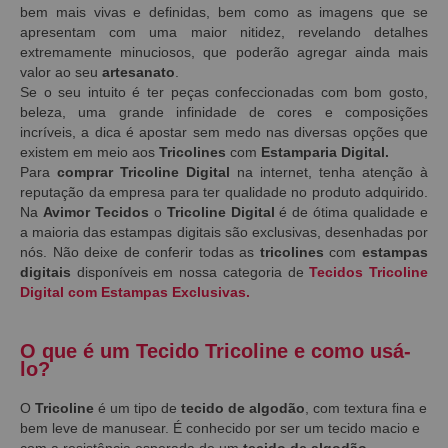
bem mais vivas e definidas, bem como as imagens que se
apresentam com uma maior nitidez, revelando detalhes
extremamente minuciosos, que poderão agregar ainda mais
valor ao seu
artesanato
.
Se o seu intuito é ter peças confeccionadas com bom gosto,
beleza, uma grande infinidade de cores e composições
incríveis, a dica é apostar sem medo nas diversas opções que
existem em meio aos
Tricolines
com
Estamparia Digital.
Para
comprar Tricoline Digital
na internet, tenha atenção à
reputação da empresa para ter qualidade no produto adquirido.
Na
Avimor Tecidos
o
Tricoline Digital
é de ótima qualidade e
a maioria das estampas digitais são exclusivas, desenhadas por
nós. Não deixe de conferir todas as
tricolines
com
estampas
digitais
disponíveis em nossa categoria de
Tecidos Tricoline
Digital com Estampas Exclusivas.
O que é um Tecido Tricoline e como usá-
lo?
O
Tricoline
é um tipo de
tecido de algodão
, com textura fina e
bem leve de manusear. É conhecido por ser um tecido macio e
com a resistência esperada de um
tecido de algodão
.