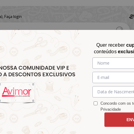
a),
Faça login
Quer receber
cu
conteúdos
exclus
CHITA
CROCHÊ
AVIAMENTOS
TECIDOS
TECIDOS E
&
&
&
S
MATELASSÊ
PARA
MALHAS
CHITÃO
TRICÔ
ACESSÓRIOS
DECORAÇÃO
Concordo com os te
Privacidade
EN
Necessaire Animais do Fundo do Mar 9100E15949