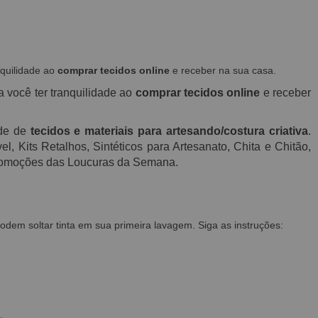
nquilidade ao
comprar tecidos online
e receber na sua casa.
a você ter tranquilidade ao
comprar tecidos online
e receber
ade de
tecidos e materiais para artesando/costura criativa
.
, Kits Retalhos, Sintéticos para Artesanato, Chita e Chitão,
 promoções das Loucuras da Semana.
em soltar tinta em sua primeira lavagem. Siga as instruções: