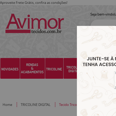
Aproveite Frete Grátis, confira as condições!
Seja bem-vindo(
RENDAS
TRICOLINE
&
NOVIDADES
TRICOLINE
SARJA
SINTÉTICO
DIGITAL
ACABAMENTOS
Home
TRICOLINE DIGITAL
Tecido Tricoline Digital Kit Painel 