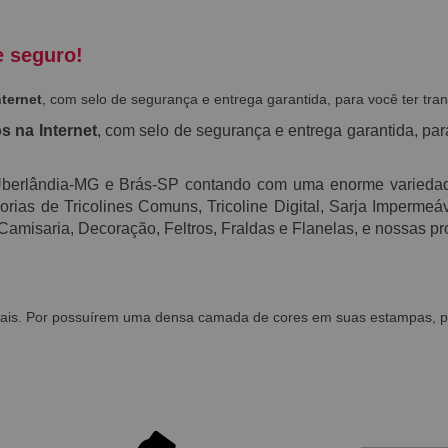
e seguro!
nternet
, com selo de segurança e entrega garantida, para você ter tra
s na Internet
, com selo de segurança e entrega garantida, par
 Uberlândia-MG e Brás-SP contando com uma enorme varied
ias de Tricolines Comuns, Tricoline Digital, Sarja Impermeável
 Camisaria, Decoração, Feltros, Fraldas e Flanelas, e nossas
ais. Por possuírem uma densa camada de cores em suas estampas, pod