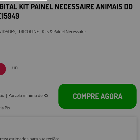
IGITAL KIT PAINEL NECESSAIRE ANIMAIS DO
E15949
VIDADES
TRICOLINE
Kits & Painel Necessaire
un
COMPRE AGORA
tão | Parcela mínima de R$
a Pix.
trega estimados para sua região: