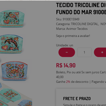
TECIDO TRICOLINE D
FUNDO DO MAR 9100
Sku:
9100E15949
Categoria:
TRICOLINE DIGITAL
NO
Marca:
Avimor Tecidos
Seja o primeira a avaliar!
Unidade: un
R$ 14,90
Boleto, Pix ou até 5x sem juros Car
40,00
Ganhe
2%
de desconto | Pagando vi
FRETE E PRAZO
Simule o frete e o prazo de en