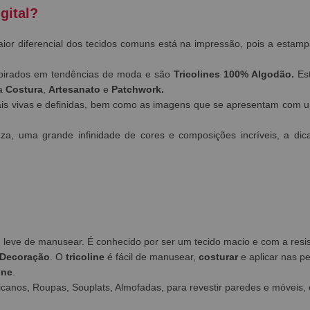
gital?
aior diferencial dos tecidos comuns está na impressão, pois a esta
pirados em tendências de moda e são
Tricolines 100% Algodão.
Est
ra
Costura
,
Artesanato
e
Patchwork.
s vivas e definidas, bem como as imagens que se apresentam com um
eza, uma grande infinidade de cores e composições incríveis, a 
em leve de manusear. É conhecido por ser um tecido macio e com a res
Decoração
. O
tricoline
é fácil de manusear,
costurar
e aplicar nas p
ine
.
canos, Roupas, Souplats, Almofadas, para revestir paredes e móveis, 