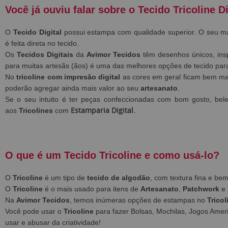
Você já ouviu falar sobre o Tecido Tricoline Di
O
Tecido Digital
possui estampa com qualidade superior. O seu m
é feita direta no tecido.
Os
Tecidos Digitais
da
Avimor Tecidos
têm desenhos únicos, ins
para muitas artesãs (ãos) é uma das melhores opções de tecido pa
No
tricoline com impresão digital
as
cores em geral ficam bem mai
poderão agregar ainda mais valor ao seu
artesanato
.
Se o seu intuito é ter peças confeccionadas com bom gosto, bel
Estamparia Digital.
aos
Tricolines
com
O que é um Tecido Tricoline e como usá-lo?
O
Tricoline
é um tipo de
tecido de algodão
, com textura fina e b
O
Tricoline
é o mais usado para itens de
Artesanato
,
Patchwork
e
Na
Avimor Tecidos
, temos inúmeras opções de estampas no
Tricol
Você pode usar o
Tricoline
para fazer Bolsas, Mochilas, Jogos Ameri
usar e abusar da criatividade!