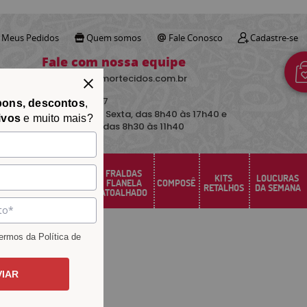
Meus Pedidos
Quem somos
Fale Conosco
Cadastre-se
Fale com nossa equipe
contato@avimortecidos.com.br
(34)
3219-5157
pons, descontos
,
De Segunda a Sexta, das 8h40 às 17h40 e
ivos
e muito mais?
aos sábados das 8h30 às 11h40
FRALDAS
FELTRO
KITS
LOUCURAS
PERCAL
FLANELA
COMPOSÊ
SANTA FÉ
RETALHOS
DA SEMANA
ATOALHADO
rmos da Política de
VIAR