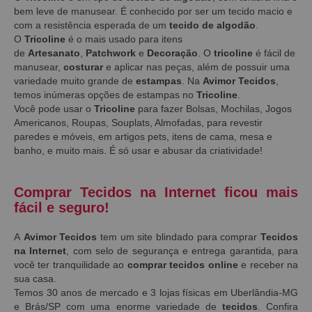
bem leve de manusear. É conhecido por ser um tecido macio e
com a resistência esperada de um
tecido de algodão
.
O
Tricoline
é o mais usado para itens
de
Artesanato
,
Patchwork
e
Decoração
. O
tricoline
é fácil de
manusear,
costurar
e aplicar nas peças, além de possuir uma
variedade muito grande de
estampas
. Na
Avimor Tecidos
,
temos inúmeras opções de estampas no
Tricoline
.
Você pode usar o
Tricoline
para fazer Bolsas, Mochilas, Jogos
Americanos, Roupas, Souplats, Almofadas, para revestir
paredes e móveis, em artigos pets, itens de cama, mesa e
banho, e muito mais. É só usar e abusar da criatividade!
Comprar Tecidos na Internet ficou mais
fácil e seguro!
A
Avimor Tecidos
tem um site blindado para comprar
Tecidos
na Internet
, com selo de segurança e entrega garantida, para
você ter tranquilidade ao
comprar tecidos online
e receber na
sua casa.
Temos 30 anos de mercado e 3 lojas físicas em Uberlândia-MG
e Brás/SP com uma enorme variedade de
tecidos
. Confira