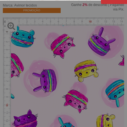
Ganhe
2%
de desconto | Pagando
Marca:
Avimor tecidos
via Pix.
PROMOÇÃO