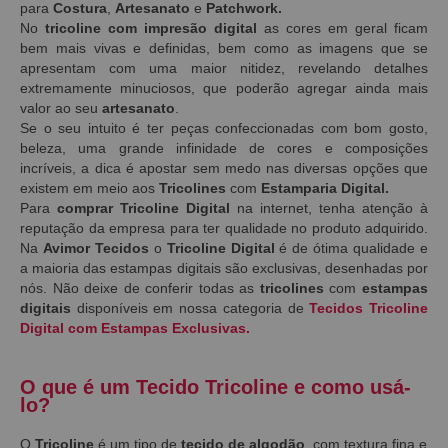
para
Costura
,
Artesanato
e
Patchwork.
No
tricoline com impresão digital
as
cores em geral ficam
bem mais vivas e definidas, bem como as imagens que se
apresentam com uma maior nitidez, revelando detalhes
extremamente minuciosos, que poderão agregar ainda mais
valor ao seu
artesanato
.
Se o seu intuito é ter peças confeccionadas com bom gosto,
beleza, uma grande infinidade de cores e composições
incríveis, a dica é apostar sem medo nas diversas opções que
existem em meio aos
Tricolines
com
Estamparia Digital.
Para
comprar Tricoline Digital
na internet, tenha atenção à
reputação da empresa para ter qualidade no produto adquirido.
Na
Avimor Tecidos
o
Tricoline Digital
é de ótima qualidade e
a maioria das estampas digitais são exclusivas, desenhadas por
nós. Não deixe de conferir todas as
tricolines
com
estampas
digitais
disponíveis em nossa categoria de
Tecidos Tricoline
Digital com Estampas Exclusivas.
O que é um Tecido Tricoline e como usá-
lo?
O
Tricoline
é um tipo de
tecido de algodão
, com textura fina e