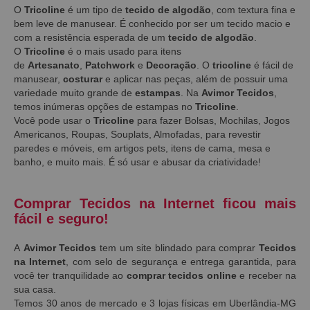
O
Tricoline
é um tipo de
tecido de algodão
, com textura fina e
bem leve de manusear. É conhecido por ser um tecido macio e
com a resistência esperada de um
tecido de algodão
.
O
Tricoline
é o mais usado para itens
de
Artesanato
,
Patchwork
e
Decoração
. O
tricoline
é fácil de
manusear,
costurar
e aplicar nas peças, além de possuir uma
variedade muito grande de
estampas
. Na
Avimor Tecidos
,
temos inúmeras opções de estampas no
Tricoline
.
Você pode usar o
Tricoline
para fazer Bolsas, Mochilas, Jogos
Americanos, Roupas, Souplats, Almofadas, para revestir
paredes e móveis, em artigos pets, itens de cama, mesa e
banho, e muito mais. É só usar e abusar da criatividade!
Comprar Tecidos na Internet ficou mais
fácil e seguro!
A
Avimor Tecidos
tem um site blindado para comprar
Tecidos
na Internet
, com selo de segurança e entrega garantida, para
você ter tranquilidade ao
comprar tecidos online
e receber na
sua casa.
Temos 30 anos de mercado e 3 lojas físicas em Uberlândia-MG