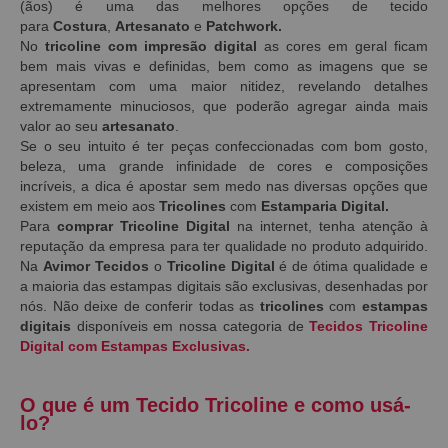
(ãos) é uma das melhores opções de tecido
para
Costura
,
Artesanato
e
Patchwork.
No
tricoline com impresão digital
as
cores em geral ficam
bem mais vivas e definidas, bem como as imagens que se
apresentam com uma maior nitidez, revelando detalhes
extremamente minuciosos, que poderão agregar ainda mais
valor ao seu
artesanato
.
Se o seu intuito é ter peças confeccionadas com bom gosto,
beleza, uma grande infinidade de cores e composições
incríveis, a dica é apostar sem medo nas diversas opções que
existem em meio aos
Tricolines
com
Estamparia Digital.
Para
comprar Tricoline Digital
na internet, tenha atenção à
reputação da empresa para ter qualidade no produto adquirido.
Na
Avimor Tecidos
o
Tricoline Digital
é de ótima qualidade e
a maioria das estampas digitais são exclusivas, desenhadas por
nós. Não deixe de conferir todas as
tricolines
com
estampas
digitais
disponíveis em nossa categoria de
Tecidos Tricoline
Digital com Estampas Exclusivas.
O que é um Tecido Tricoline e como usá-
lo?