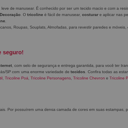
em leve de manusear. É conhecido por ser um tecido macio e com a res
Decoração
. O
tricoline
é fácil de manusear,
costurar
e aplicar nas p
ine
.
canos, Roupas, Souplats, Almofadas, para revestir paredes e móveis, 
e seguro!
nternet
, com selo de segurança e entrega garantida, para você ter tra
 Brás/SP com uma enorme variedade de
tecidos
. Confira todas as est
il
,
Tricoline Poá
,
Tricoline Personagens
,
Tricoline Chevron
e
Tricoline 
ais. Por possuírem uma densa camada de cores em suas estampas, pod