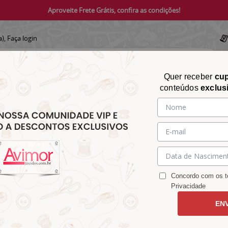
Aproveite Frete Grátis, confira as condições!
a),
Faça login
Quer receber
cu
conteúdos
exclus
CHITA
CROCHÊ
AVIAMENTOS
TECIDOS
TECIDOS E
&
&
&
S
MATELASSÊ
PARA
MALHAS
CHITÃO
TRICÔ
ACESSÓRIOS
DECORAÇÃO
Concordo com os te
Privacidade
EN
e e Rosa 9100e7884