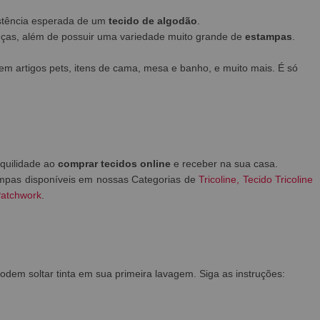
istência esperada de um
tecido de algodão
.
eças, além de possuir uma variedade muito grande de
estampas
.
em artigos pets, itens de cama, mesa e banho, e muito mais. É só
nquilidade ao
comprar tecidos online
e receber na sua casa.
ampas disponíveis em nossas Categorias de
Tricoline
,
Tecido Tricoline
Patchwork
.
em soltar tinta em sua primeira lavagem. Siga as instruções: