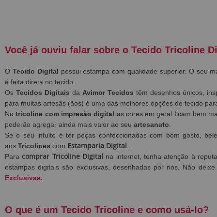
Você já ouviu falar sobre o Tecido Tricoline Di
O
Tecido Digital
possui estampa com qualidade superior. O seu m
é feita direta no tecido.
Os
Tecidos Digitais
da
Avimor Tecidos
têm desenhos únicos, ins
para muitas artesãs (ãos) é uma das melhores opções de tecido pa
No
tricoline com impresão digital
as
cores em geral ficam bem mai
poderão agregar ainda mais valor ao seu
artesanato
.
Se o seu intuito é ter peças confeccionadas com bom gosto, bel
Estamparia Digital.
aos
Tricolines
com
comprar Tricoline Digital
Para
na internet, tenha atenção à repu
estampas digitais são exclusivas, desenhadas por nós. Não deixe
Exclusivas.
O que é um Tecido Tricoline e como usá-lo?