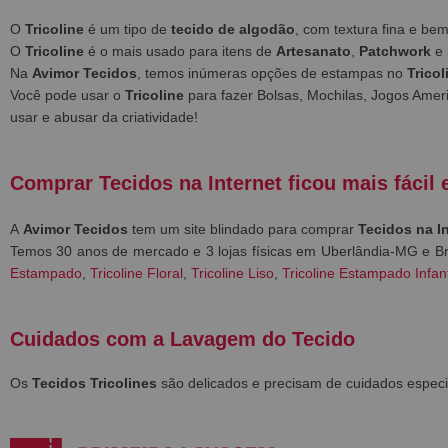
O
Tricoline
é um tipo de
tecido de algodão
, com textura fina e b
O
Tricoline
é o mais usado para itens de
Artesanato
,
Patchwork
e
Na
Avimor Tecidos
, temos inúmeras opções de estampas no
Tricol
Você pode usar o
Tricoline
para fazer Bolsas, Mochilas, Jogos Ameri
usar e abusar da criatividade!
Comprar Tecidos na Internet ficou mais fácil 
A
Avimor Tecidos
tem um site blindado para comprar
Tecidos na I
Temos 30 anos de mercado e 3 lojas físicas em Uberlândia-MG e
Estampado
,
Tricoline Floral
,
Tricoline Liso
,
Tricoline Estampado Infant
Cuidados com a Lavagem do Tecido
Os
Tecidos Tricolines
são delicados e precisam de cuidados especi