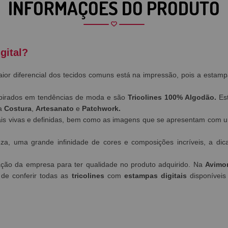
INFORMAÇÕES DO PRODUTO
gital?
aior diferencial dos tecidos comuns está na impressão, pois a esta
pirados em tendências de moda e são
Tricolines 100% Algodão.
Est
ra
Costura
,
Artesanato
e
Patchwork.
s vivas e definidas, bem como as imagens que se apresentam com um
eza, uma grande infinidade de cores e composições incríveis, a 
tação da empresa para ter qualidade no produto adquirido. Na
Avimo
 de conferir todas as
tricolines
com
estampas digitais
disponívei