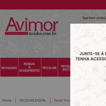
Seja bem-vindo(
RENDAS
TRICOLINE
&
NOVIDADES
TRICOLINE
SARJA
SINTÉTICO
DIGITAL
ACABAMENTOS
Home
TRICOLINE DIGITAL
Tecido Tricoline Digital Mandalas Jad