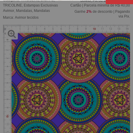
Boleto, Pix ou até 5x sem juros
TRICOLINE
,
Estampas Exclusivas
Cartão | Parcela mínima de R$ 40,00
Avimor
,
Mandalas
,
Mandalas
Ganhe
2%
de desconto | Pagando
via Pix.
Marca:
Avimor tecidos