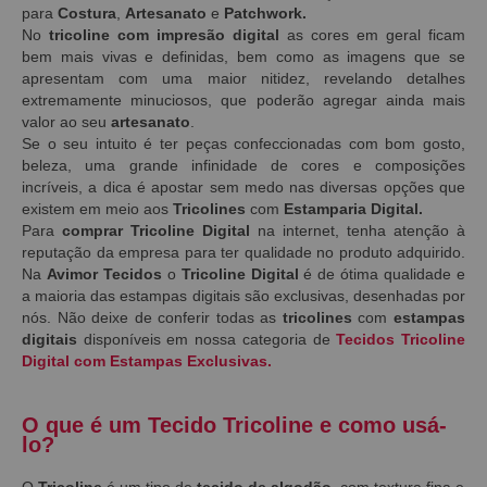
para
Costura
,
Artesanato
e
Patchwork.
No
tricoline com impresão digital
as
cores em geral ficam
bem mais vivas e definidas, bem como as imagens que se
apresentam com uma maior nitidez, revelando detalhes
extremamente minuciosos, que poderão agregar ainda mais
valor ao seu
artesanato
.
Se o seu intuito é ter peças confeccionadas com bom gosto,
beleza, uma grande infinidade de cores e composições
incríveis, a dica é apostar sem medo nas diversas opções que
existem em meio aos
Tricolines
com
Estamparia Digital.
Para
comprar Tricoline Digital
na internet, tenha atenção à
reputação da empresa para ter qualidade no produto adquirido.
Na
Avimor Tecidos
o
Tricoline Digital
é de ótima qualidade e
a maioria das estampas digitais são exclusivas, desenhadas por
nós. Não deixe de conferir todas as
tricolines
com
estampas
digitais
disponíveis em nossa categoria de
Tecidos Tricoline
Digital com Estampas Exclusivas.
O que é um Tecido Tricoline e como usá-
lo?
O
Tricoline
é um tipo de
tecido de algodão
, com textura fina e