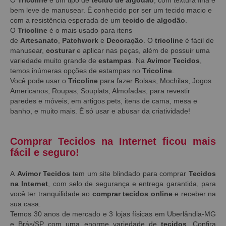
bem leve de manusear. É conhecido por ser um tecido macio e
com a resistência esperada de um
tecido de algodão
.
O
Tricoline
é o mais usado para itens
de
Artesanato
,
Patchwork
e
Decoração
. O
tricoline
é fácil de
manusear,
costurar
e aplicar nas peças, além de possuir uma
variedade muito grande de
estampas
. Na
Avimor Tecidos
,
temos inúmeras opções de estampas no
Tricoline
.
Você pode usar o
Tricoline
para fazer Bolsas, Mochilas, Jogos
Americanos, Roupas, Souplats, Almofadas, para revestir
paredes e móveis, em artigos pets, itens de cama, mesa e
banho, e muito mais. É só usar e abusar da criatividade!
Comprar Tecidos na Internet ficou mais
fácil e seguro!
A
Avimor Tecidos
tem um site blindado para comprar
Tecidos
na Internet
, com selo de segurança e entrega garantida, para
você ter tranquilidade ao
comprar tecidos online
e receber na
sua casa.
Temos 30 anos de mercado e 3 lojas físicas em Uberlândia-MG
e Brás/SP com uma enorme variedade de
tecidos
. Confira