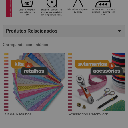
Produtos Relacionados
Carregando comentários ...
k
Tecido Digital
Sarja Impermeável