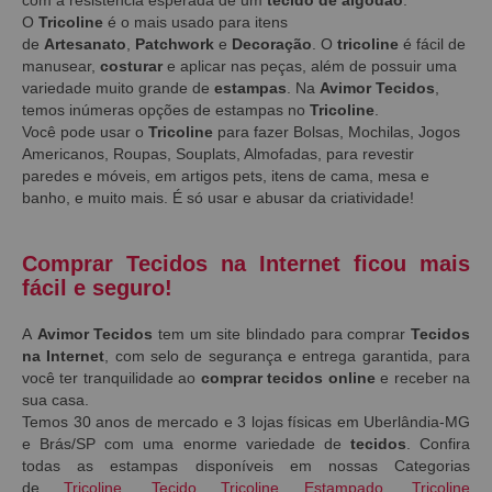
O
Tricoline
é o mais usado para itens
de
Artesanato
,
Patchwork
e
Decoração
. O
tricoline
é fácil de
manusear,
costurar
e aplicar nas peças, além de possuir uma
variedade muito grande de
estampas
. Na
Avimor Tecidos
,
temos inúmeras opções de estampas no
Tricoline
.
Você pode usar o
Tricoline
para fazer Bolsas, Mochilas, Jogos
Americanos, Roupas, Souplats, Almofadas, para revestir
paredes e móveis, em artigos pets, itens de cama, mesa e
banho, e muito mais. É só usar e abusar da criatividade!
Comprar Tecidos na Internet ficou mais
fácil e seguro!
A
Avimor Tecidos
tem um site blindado para comprar
Tecidos
na Internet
, com selo de segurança e entrega garantida, para
você ter tranquilidade ao
comprar tecidos online
e receber na
sua casa.
Temos 30 anos de mercado e 3 lojas físicas em Uberlândia-MG
e Brás/SP com uma enorme variedade de
tecidos
. Confira
todas as estampas disponíveis em nossas Categorias
de
Tricoline
,
Tecido Tricoline Estampado
,
Tricoline