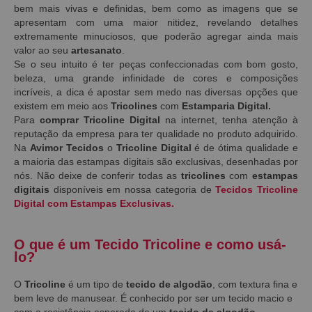
bem mais vivas e definidas, bem como as imagens que se
apresentam com uma maior nitidez, revelando detalhes
extremamente minuciosos, que poderão agregar ainda mais
valor ao seu
artesanato
.
Se o seu intuito é ter peças confeccionadas com bom gosto,
beleza, uma grande infinidade de cores e composições
incríveis, a dica é apostar sem medo nas diversas opções que
existem em meio aos
Tricolines
com
Estamparia Digital.
Para
comprar Tricoline Digital
na internet, tenha atenção à
reputação da empresa para ter qualidade no produto adquirido.
Na
Avimor Tecidos
o
Tricoline Digital
é de ótima qualidade e
a maioria das estampas digitais são exclusivas, desenhadas por
nós. Não deixe de conferir todas as
tricolines
com
estampas
digitais
disponíveis em nossa categoria de
Tecidos Tricoline
Digital com Estampas Exclusivas.
O que é um Tecido Tricoline e como usá-
lo?
O
Tricoline
é um tipo de
tecido de algodão
, com textura fina e
bem leve de manusear. É conhecido por ser um tecido macio e
com a resistência esperada de um
tecido de algodão
.