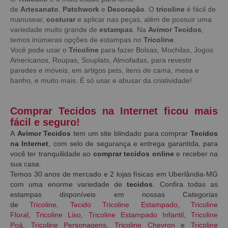
de
Artesanato
,
Patchwork
e
Decoração
. O
tricoline
é fácil de
manusear,
costurar
e aplicar nas peças, além de possuir uma
variedade muito grande de
estampas
. Na
Avimor Tecidos
,
temos inúmeras opções de estampas no
Tricoline
.
Você pode usar o
Tricoline
para fazer Bolsas, Mochilas, Jogos
Americanos, Roupas, Souplats, Almofadas, para revestir
paredes e móveis, em artigos pets, itens de cama, mesa e
banho, e muito mais. É só usar e abusar da criatividade!
Comprar Tecidos na Internet ficou mais
fácil e seguro!
A
Avimor Tecidos
tem um site blindado para comprar
Tecidos
na Internet
, com selo de segurança e entrega garantida, para
você ter tranquilidade ao
comprar tecidos online
e receber na
sua casa.
Temos 30 anos de mercado e 2 lojas físicas em Uberlândia-MG
com uma enorme variedade de
tecidos
. Confira todas as
estampas disponíveis em nossas Categorias
de
Tricoline
,
Tecido Tricoline Estampado
,
Tricoline
Floral
,
Tricoline Liso
,
Tricoline Estampado Infantil
,
Tricoline
Poá
,
Tricoline Personagens
,
Tricoline Chevron
e
Tricoline