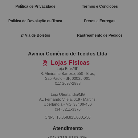
Política de Privacidade
Termos e Condições
Politica de Devolução ou Troca
Fretes e Entregas
2ª Via de Boletos
Rastreamento de Pedidos
Avimor Comércio de Tecidos Ltda
Lojas Fisicas
Loja Brás/SP
R. Almirante Barroso, 550 - Brás,
São Paulo - SP, 03025-001
(11)
2697-2888
Loja Uberlândia/MG
Av. Fernando Vilela, 619 - Martins,
Uberlândia - MG, 38400-456
(34)
3211-3376
CNPJ: 15.358.825/0001-50
Atendimento
(34)
3219-5157