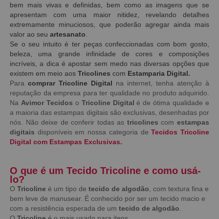
bem mais vivas e definidas, bem como as imagens que se
apresentam com uma maior nitidez, revelando detalhes
extremamente minuciosos, que poderão agregar ainda mais
valor ao seu
artesanato
.
Se o seu intuito é ter peças confeccionadas com bom gosto,
beleza, uma grande infinidade de cores e composições
incríveis, a dica é apostar sem medo nas diversas opções que
existem em meio aos
Tricolines
com
Estamparia Digital.
Para
comprar Tricoline Digital
na internet, tenha atenção à
reputação da empresa para ter qualidade no produto adquirido.
Na
Avimor Tecidos
o
Tricoline Digital
é de ótima qualidade e
a maioria das estampas digitais são exclusivas, desenhadas por
nós. Não deixe de conferir todas as
tricolines
com
estampas
digitais
disponíveis em nossa categoria de
Tecidos Tricoline
Digital com Estampas Exclusivas.
O que é um Tecido Tricoline e como usá-
lo?
O
Tricoline
é um tipo de
tecido de algodão
, com textura fina e
bem leve de manusear. É conhecido por ser um tecido macio e
com a resistência esperada de um
tecido de algodão
.
O
Tricoline
é o mais usado para itens