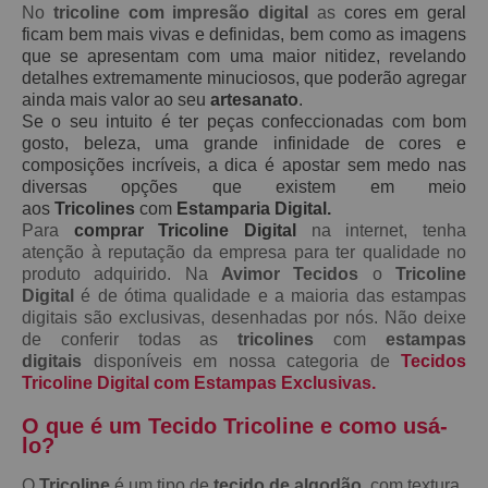
No
tricoline com impresão digital
as
cores em geral
ficam bem mais vivas e definidas, bem como as imagens
que se apresentam com uma maior nitidez, revelando
detalhes extremamente minuciosos, que poderão agregar
ainda mais valor ao seu
artesanato
.
Se o seu intuito é ter peças confeccionadas com bom
gosto, beleza, uma grande infinidade de cores e
composições incríveis, a dica é apostar sem medo nas
diversas opções que existem em meio
aos
Tricolines
com
Estamparia Digital.
Para
comprar Tricoline Digital
na internet, tenha
atenção à reputação da empresa para ter qualidade no
produto adquirido. Na
Avimor Tecidos
o
Tricoline
Digital
é de ótima qualidade e a maioria das estampas
digitais são exclusivas, desenhadas por nós. Não deixe
de conferir todas as
tricolines
com
estampas
digitais
disponíveis em nossa categoria de
Tecidos
Tricoline Digital com Estampas Exclusivas.
O que é um Tecido Tricoline e como usá-
lo?
O
Tricoline
é um tipo de
tecido de algodão
, com textura