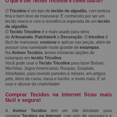
O que é um Tecido Tricoline e como usá-lo?
O
Tricoline
é um tipo de
tecido de algodão
, com textura
fina e bem leve de manusear. É conhecido por ser um
tecido macio e com a resistência esperada de um
tecido
de algodão
.
O
Tecido Tricoline
é o mais usado para itens
de
Artesanato
,
Patchwork
e
Decoração
. O
tricoline
é
fácil de manusear,
costurar
e aplicar nas peças, além de
possuir uma variedade muito grande de
estampas
.
Na
Avimor Tecidos
, temos inúmeras opções de
estampas em
tecido Tricoline
.
Você pode usar o
Tecido Tricoline
para fazer Bolsas,
Mochilas, Jogos Americanos, Roupas, Souplats,
Almofadas, para revestir paredes e móveis, em artigos
pets, itens de cama, mesa e banho, e muito mais. É só
usar e abusar da criatividade!
Comprar Tecidos na Internet ficou mais
fácil e seguro!
A
Avimor Tecidos
tem um site blindado para
comprar
Tecidos na Internet
, com selo de segurança e