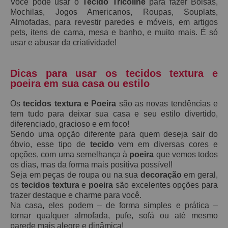
Você pode usar o
Tecido Tricoline
para fazer Bolsas,
Mochilas, Jogos Americanos, Roupas, Souplats,
Almofadas, para revestir paredes e móveis, em artigos
pets, itens de cama, mesa e banho, e muito mais. É só
usar e abusar da criatividade!
Dicas para usar os tecidos textura e
poeira em sua casa ou estilo
Os
tecidos textura e Poeira
são as novas tendências e
tem tudo para deixar sua casa e seu estilo divertido,
diferenciado, gracioso e em foco!
Sendo uma opção diferente para quem deseja sair do
óbvio, esse tipo de
tecido
vem em diversas cores e
opções, com uma semelhança à
poeira
que vemos todos
os dias, mas da forma mais positiva possível!
Seja em peças de roupa ou na sua
decoração
em geral,
os
tecidos textura
e
poeira
são excelentes opções para
trazer destaque e charme para você.
Na casa, eles podem – de forma simples e prática –
tornar qualquer almofada, pufe, sofá ou até mesmo
parede mais alegre e dinâmica!