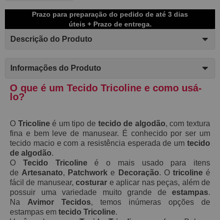
Prazo para preparação do pedido de até 3 dias
úteis + Prazo de entrega.
Descrição do Produto
Informações do Produto
O que é um Tecido Tricoline e como usá-
lo?
O
Tricoline
é um tipo de
tecido de algodão
, com textura
fina e bem leve de manusear. É conhecido por ser um
tecido macio e com a resistência esperada de um
tecido
de algodão
.
O
Tecido Tricoline
é o mais usado para itens
de
Artesanato
,
Patchwork
e
Decoração
. O
tricoline
é
fácil de manusear,
costurar
e aplicar n
as peça
s, além de
possuir uma variedade muito grande de
estampas
.
Na
Avimor Tecidos
, temos inúmeras opções de
estampas em
tecido Tricoline
.