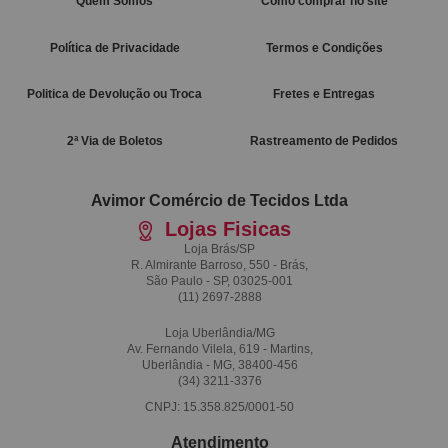
Quem Somos
Como comprar no site
Política de Privacidade
Termos e Condições
Politica de Devolução ou Troca
Fretes e Entregas
2ª Via de Boletos
Rastreamento de Pedidos
Avimor Comércio de Tecidos Ltda
Lojas Fisicas
Loja Brás/SP
R. Almirante Barroso, 550 - Brás,
São Paulo - SP, 03025-001
(11)
2697-2888
Loja Uberlândia/MG
Av. Fernando Vilela, 619 - Martins,
Uberlândia - MG, 38400-456
(34)
3211-3376
CNPJ: 15.358.825/0001-50
Atendimento