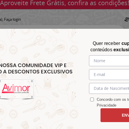
Aproveite Frete Grátis, confira as condições
a),
Faça login
Quer receber
cu
conteúdos
exclus
CHITA
CROCHÊ
AVIAMENTOS
TECIDOS
TECIDOS E
&
&
&
S
MATELASSÊ
PARA
MALHAS
CHITÃO
TRICÔ
ACESSÓRIOS
DECORAÇÃO
Concordo com os te
Privacidade
EN