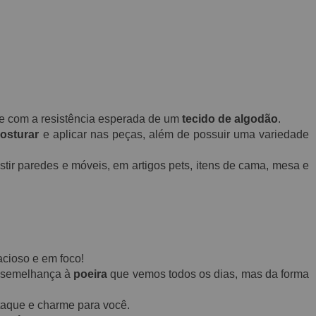
o e com a resistência esperada de um
tecido de algodão
.
osturar
e aplicar n
as peça
s, além de possuir uma variedade
tir paredes e móveis, em artigos pets, itens de cama, mesa e
acioso e em foco!
 semelhança à
poeira
que vemos todos os dias, mas da forma
taque e charme para você.