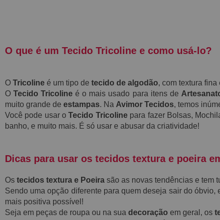
O que é um Tecido Tricoline e como usá-lo?
O
Tricoline
é um tipo de
tecido de algodão
, com textura fin
O
Tecido Tricoline
é o mais usado para itens de
Artesanat
muito grande de
estampas
. Na
Avimor Tecidos
, temos inú
Você pode usar o
Tecido Tricoline
para fazer Bolsas, Mochil
banho, e muito mais. É só usar e abusar da criatividade!
Dicas para usar os tecidos textura e poeira e
Os
tecidos textura e Poeira
são as novas tendências e tem tud
Sendo uma opção diferente para quem deseja sair do óbvio, 
mais positiva possível!
Seja em peças de roupa ou na sua
decoração
em geral, os
t