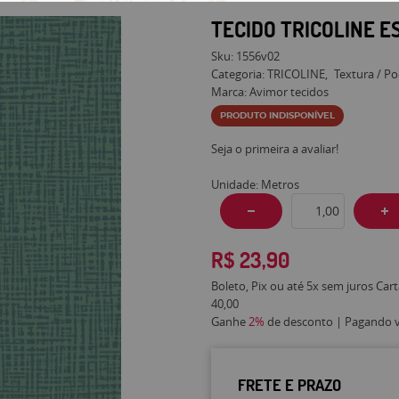
TECIDO TRICOLINE 
Sku:
1556v02
Categoria:
TRICOLINE
Textura / Po
Marca:
Avimor tecidos
PRODUTO INDISPONÍVEL
Seja o primeira a avaliar!
Unidade: Metros
R$ 23,90
Boleto, Pix ou até 5x sem juros Car
40,00
Ganhe
2%
de desconto | Pagando vi
FRETE E PRAZO