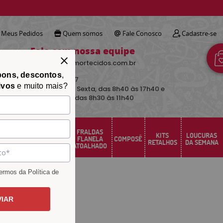
!
Meus Pedidos
Quem somos
Fale Conosco
Cadastre-se
Fale com nossa equipe
contato@avimortecidos.com.br
pons, descontos
,
(34)
3219-5157
ivos
e muito mais?
De Segunda a Sexta, das 8h40 às 17h40 e
aos sábados das 8h30 às 11h40
FRALDAS
FELTRO
KITS
LOUCURAS
PERCAL
FLANELA
COMPOSÊ
SANTA FÉ
RETALHOS
DA SEMANA
ATOALHADO
rmos da Política de
VIAR