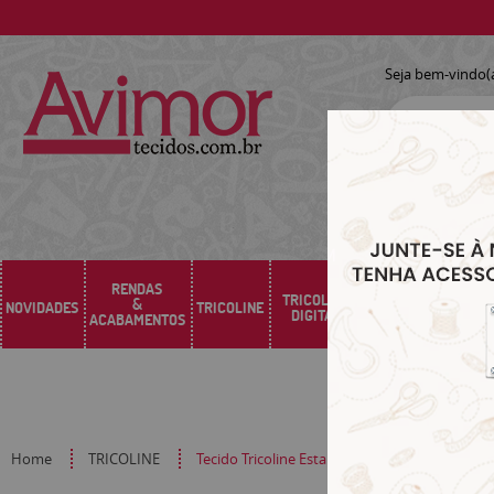
Seja bem-vindo(
RENDAS
TRICOLINE
&
NOVIDADES
TRICOLINE
SARJA
SINTÉTICO
DIGITAL
ACABAMENTOS
Home
TRICOLINE
Tecido Tricoline Estampado Tramas 1556v02