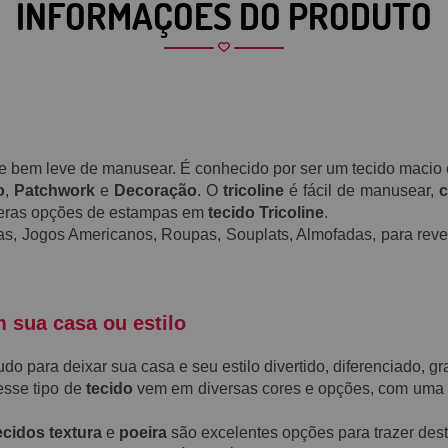
INFORMAÇÕES DO PRODUTO
a e bem leve de manusear. É conhecido por ser um tecido maci
o
,
Patchwork
e
Decoração
. O
tricoline
é fácil de manusear,
c
meras opções de estampas em
tecido Tricoline
.
as, Jogos Americanos, Roupas, Souplats, Almofadas, para reves
m sua casa ou estilo
o para deixar sua casa e seu estilo divertido, diferenciado, gr
esse tipo de
tecido
vem em diversas cores e opções, com uma
ecidos textura
e
poeira
são excelentes opções para trazer des