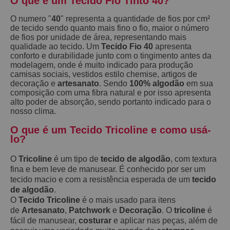
O que é um Tecido Fio Tinto 40?
O numero "
40
" representa a quantidade de fios por cm²
de tecido sendo quanto mais fino o fio, maior o número
de fios por unidade de área, representando mais
qualidade ao tecido. Um
Tecido Fio 40
apresenta
conforto e durabilidade junto com o tingimento antes da
modelagem, onde é muito indicado para produção
camisas sociais, vestidos estilo chemise, artigos de
decoração e
artesanato
. Sendo
100% algodão
em sua
composição com uma fibra natural e por isso apresenta
alto poder de absorção, sendo portanto indicado para o
nosso clima.
O que é um Tecido Tricoline e como usá-
lo?
O
Tricoline
é um tipo de
tecido de algodão
, com textura
fina e bem leve de manusear. É conhecido por ser um
tecido macio e com a resistência esperada de um
tecido
de algodão
.
O
Tecido Tricoline
é o mais usado para itens
de
Artesanato
,
Patchwork
e
Decoração
. O
tricoline
é
fácil de manusear,
costurar
e aplicar nas peças, além de