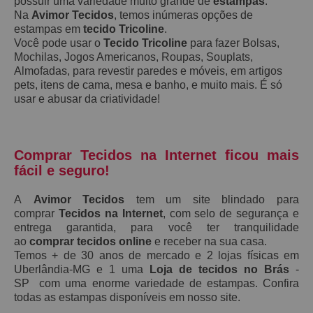
possuir uma variedade muito grande de
estampas
.
Na
Avimor Tecidos
, temos inúmeras opções de
estampas em
tecido Tricoline
.
Você pode usar o
Tecido Tricoline
para fazer Bolsas,
Mochilas, Jogos Americanos, Roupas, Souplats,
Almofadas, para revestir paredes e móveis, em artigos
pets, itens de cama, mesa e banho, e muito mais. É só
usar e abusar da criatividade!
Comprar Tecidos na Internet ficou mais
fácil e seguro!
A
Avimor Tecidos
tem um site blindado para
comprar
Tecidos na Internet
, com selo de segurança e
entrega garantida, para você ter tranquilidade
ao
comprar tecidos online
e receber na sua casa.
Temos + de 30 anos de mercado e 2 lojas físicas em
Uberlândia-MG e 1 uma
Loja de tecidos no Brás
-
SP com uma enorme variedade de estampas. Confira
todas as estampas disponíveis em nosso site.