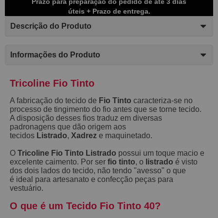
Prazo para preparação do pedido de até 3 dias
úteis + Prazo de entrega.
Descrição do Produto
Informações do Produto
Tricoline Fio Tinto
A fabricação do tecido de
Fio Tinto
caracteriza-se no
processo de tingimento do fio antes que se torne tecido.
A disposição desses fios traduz em diversas
padronagens que dão origem aos
tecidos
Listrado
,
Xadrez
e maquinetado.
O
Tricoline Fio Tinto Listrado
possui um toque macio e
excelente caimento. Por ser
fio tinto
, o
listrado
é visto
dos dois lados do tecido, não tendo "avesso" o que
é ideal para artesanato e confecção peças para
vestuário.
O que é um Tecido Fio Tinto 40?