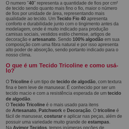
O numero "
40
" representa a quantidade de fios por cm²
de tecido sendo quanto mais fino o fio, maior o número
de fios por unidade de área, representando mais
qualidade ao tecido. Um
Tecido Fio 40
apresenta
conforto e durabilidade junto com o tingimento antes da
modelagem, onde é muito indicado para produção
camisas sociais, vestidos estilo chemise, artigos de
decoração e
artesanato
. Sendo
100% algodão
em sua
composição com uma fibra natural e por isso apresenta
alto poder de absorção, sendo portanto indicado para o
nosso clima.
O que é um Tecido Tricoline e como usá-
lo?
O
Tricoline
é um tipo de
tecido de algodão
, com textura
fina e bem leve de manusear. É conhecido por ser um
tecido macio e com a resistência esperada de um
tecido
de algodão
.
O
Tecido Tricoline
é o mais usado para itens
de
Artesanato
,
Patchwork
e
Decoração
. O
tricoline
é
fácil de manusear,
costurar
e aplicar nas peças, além de
possuir uma variedade muito grande de
estampas
.
Na
Avimor Tecidos
, temos inúmeras opções de