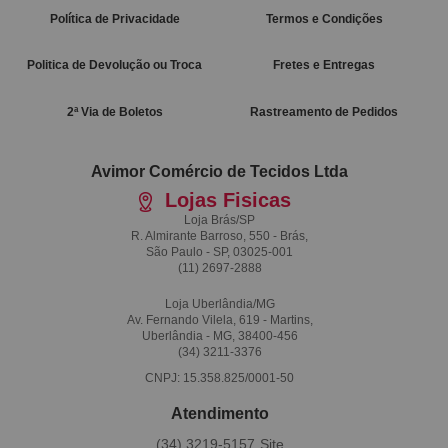
Política de Privacidade
Termos e Condições
Politica de Devolução ou Troca
Fretes e Entregas
2ª Via de Boletos
Rastreamento de Pedidos
Avimor Comércio de Tecidos Ltda
Lojas Fisicas
Loja Brás/SP
R. Almirante Barroso, 550 - Brás,
São Paulo - SP, 03025-001
(11)
2697-2888
Loja Uberlândia/MG
Av. Fernando Vilela, 619 - Martins,
Uberlândia - MG, 38400-456
(34)
3211-3376
CNPJ: 15.358.825/0001-50
Atendimento
(34)
3219-5157