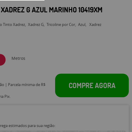
O XADREZ G AZUL MARINHO 10419XM
io Tinto Xadrez
Xadrez G
Tricoline por Cor
Azul
Xadrez
Metros
COMPRE AGORA
tão | Parcela mínima de R$
a Pix.
trega estimados para sua região: