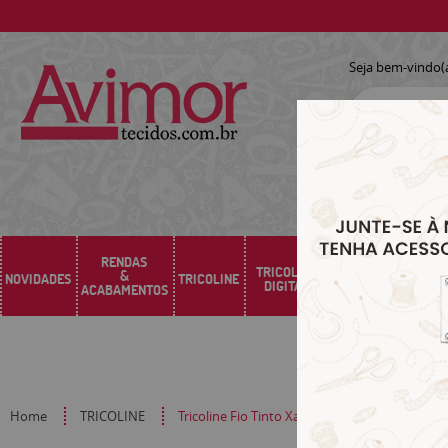
Seja bem-vindo(
RENDAS
TRICOLINE
&
NOVIDADES
TRICOLINE
SARJA
SINTÉTICO
DIGITAL
ACABAMENTOS
Home
TRICOLINE
Tricoline Fio Tinto Xadrez G Azul Marinho 10