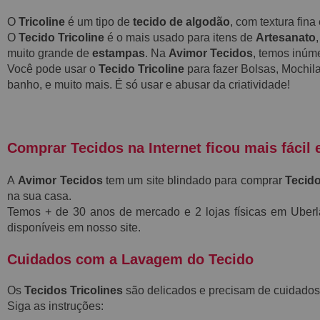
O
Tricoline
é um tipo de
tecido de algodão
, com textura fin
O
Tecido Tricoline
é o mais usado para itens de
Artesanato
muito grande de
estampas
. Na
Avimor Tecidos
, temos inú
Você pode usar o
Tecido Tricoline
para fazer Bolsas, Mochila
banho, e muito mais. É só usar e abusar da criatividade!
Comprar Tecidos na Internet ficou mais fácil 
A
Avimor Tecidos
tem um site blindado para comprar
Tecido
na sua casa.
Temos + de 30 anos de mercado e 2 lojas físicas em Ube
disponíveis em nosso site.
Cuidados com a Lavagem do Tecido
Os
Tecidos Tricolines
são delicados e precisam de cuidados
Siga as instruções: