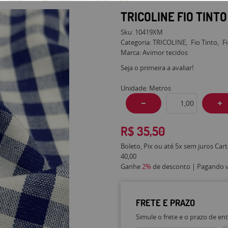
TRICOLINE FIO TINT
Sku:
10419XM
Categoria:
TRICOLINE
Fio Tinto
F
Marca:
Avimor tecidos
Seja o primeira a avaliar!
Unidade: Metros
R$ 35,50
Boleto, Pix ou até 5x sem juros Car
40,00
Ganhe
2%
de desconto | Pagando vi
FRETE E PRAZO
Simule o frete e o prazo de en