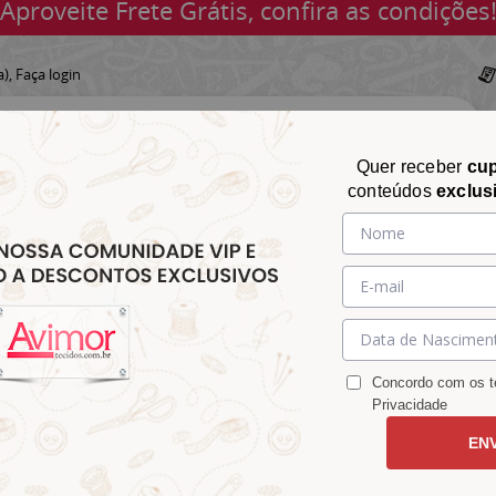
Aproveite Frete Grátis, confira as condições
a),
Faça login
Quer receber
cu
conteúdos
exclus
CHITA
CROCHÊ
AVIAMENTOS
TECIDOS
TECIDOS E
&
&
&
S
MATELASSÊ
PARA
MALHAS
CHITÃO
TRICÔ
ACESSÓRIOS
DECORAÇÃO
Concordo com os te
Privacidade
EN
419XM