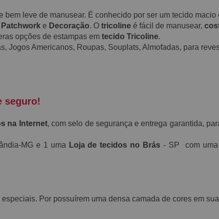
a e bem leve de manusear. É conhecido por ser um tecido maci
,
Patchwork
e
Decoração
. O
tricoline
é fácil de manusear,
cos
meras opções de estampas em
tecido Tricoline
.
s, Jogos Americanos, Roupas, Souplats, Almofadas, para revest
e seguro!
s na Internet
, com selo de segurança e entrega garantida, par
rlândia-MG e 1 uma
Loja de tecidos no Brás
- SP com uma e
 especiais. Por possuírem uma densa camada de cores em suas