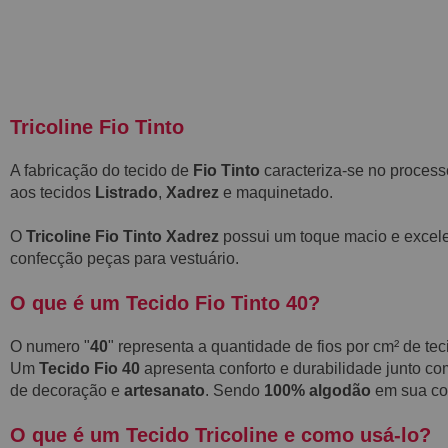
Tricoline Fio Tinto
A fabricação do tecido de
Fio Tinto
caracteriza-se no process
aos tecidos
Listrado
,
Xadrez
e maquinetado.
O
Tricoline Fio Tinto Xadrez
possui um toque macio e excele
confecção peças para vestuário.
O que é um Tecido Fio Tinto 40?
O numero "
40
" representa a quantidade de fios por cm² de te
Um
Tecido Fio 40
apresenta conforto e durabilidade junto co
de decoração e
artesanato
. Sendo
100% algodão
em sua com
O que é um Tecido Tricoline e como usá-lo?