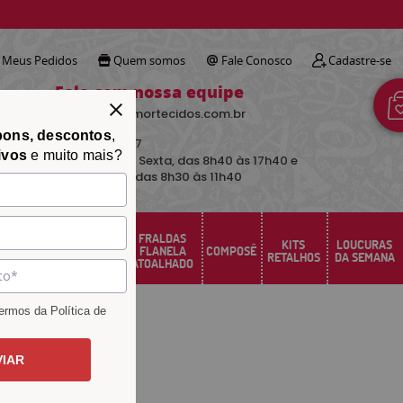
!
Meus Pedidos
Quem somos
Fale Conosco
Cadastre-se
Fale com nossa equipe
contato@avimortecidos.com.br
pons, descontos
,
(34)
3219-5157
ivos
e muito mais?
De Segunda a Sexta, das 8h40 às 17h40 e
aos sábados das 8h30 às 11h40
FRALDAS
FELTRO
KITS
LOUCURAS
PERCAL
FLANELA
COMPOSÊ
SANTA FÉ
RETALHOS
DA SEMANA
ATOALHADO
rmos da Política de
VIAR