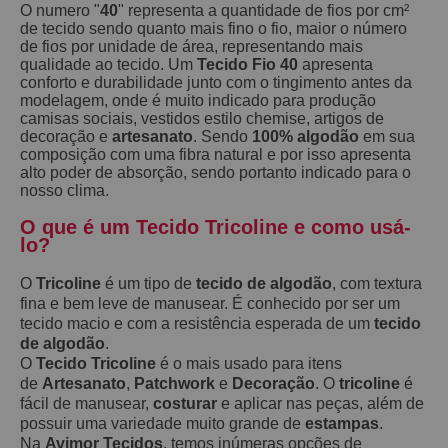
O numero "
40
" representa a quantidade de fios por cm²
de tecido sendo quanto mais fino o fio, maior o número
de fios por unidade de área, representando mais
qualidade ao tecido. Um
Tecido Fio 40
apresenta
conforto e durabilidade junto com o tingimento antes da
modelagem, onde é muito indicado para produção
camisas sociais, vestidos estilo chemise, artigos de
decoração e
artesanato
. Sendo
100% algodão
em sua
composição com uma fibra natural e por isso apresenta
alto poder de absorção, sendo portanto indicado para o
nosso clima.
O que é um Tecido Tricoline e como usá-
lo?
O
Tricoline
é um tipo de
tecido de algodão
, com textura
fina e bem leve de manusear. É conhecido por ser um
tecido macio e com a resistência esperada de um
tecido
de algodão
.
O
Tecido Tricoline
é o mais usado para itens
de
Artesanato
,
Patchwork
e
Decoração
. O
tricoline
é
fácil de manusear,
costurar
e aplicar nas peças, além de
possuir uma variedade muito grande de
estampas
.
Na
Avimor Tecidos
, temos inúmeras opções de