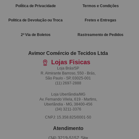
Política de Privacidade
Termos e Condições
Politica de Devolução ou Troca
Fretes e Entregas
2ª Via de Boletos
Rastreamento de Pedidos
Avimor Comércio de Tecidos Ltda
Lojas Fisicas
Loja Brás/SP
R. Almirante Barroso, 550 - Brás,
São Paulo - SP, 03025-001
(11)
2697-2888
Loja Uberlândia/MG
Av. Fernando Vilela, 619 - Martins,
Uberlândia - MG, 38400-456
(34)
3211-3376
CNPJ: 15.358.825/0001-50
Atendimento
(34)
3219-5157