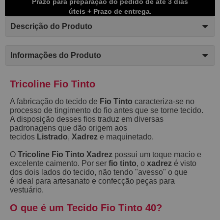
Prazo para preparação do pedido de até 3 dias
úteis + Prazo de entrega.
Descrição do Produto
Informações do Produto
Tricoline Fio Tinto
A fabricação do tecido de
Fio Tinto
caracteriza-se no
processo de tingimento do fio antes que se torne tecido.
A disposição desses fios traduz em diversas
padronagens que dão origem aos
tecidos
Listrado
,
Xadrez
e maquinetado.
O
Tricoline Fio Tinto Xadrez
possui um toque macio e
excelente caimento. Por ser
fio tinto
, o
xadrez
é visto
dos dois lados do tecido, não tendo "avesso" o que
é ideal para artesanato e confecção peças para
vestuário.
O que é um Tecido Fio Tinto 40?