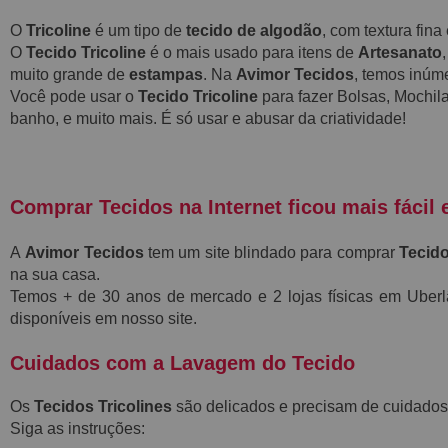
O
Tricoline
é um tipo de
tecido de algodão
, com textura fin
O
Tecido Tricoline
é o mais usado para itens de
Artesanato
muito grande de
estampas
. Na
Avimor Tecidos
, temos inú
Você pode usar o
Tecido Tricoline
para fazer Bolsas, Mochila
banho, e muito mais. É só usar e abusar da criatividade!
Comprar Tecidos na Internet ficou mais fácil 
A
Avimor Tecidos
tem um site blindado para comprar
Tecido
na sua casa.
Temos + de 30 anos de mercado e 2 lojas físicas em Ube
disponíveis em nosso site.
Cuidados com a Lavagem do Tecido
Os
Tecidos Tricolines
são delicados e precisam de cuidados
Siga as instruções: