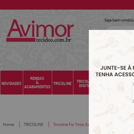
Seja bem-vindo(
RENDAS
TRICOLINE
&
NOVIDADES
TRICOLINE
SARJA
SINTÉTICO
DIGITAL
ACABAMENTOS
Home
TRICOLINE
Tricoline Fio Tinto Xadrez P Vermelho 10661