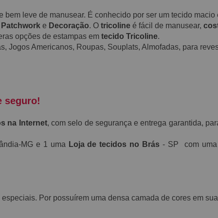
a e bem leve de manusear. É conhecido por ser um tecido maci
,
Patchwork
e
Decoração
. O
tricoline
é fácil de manusear,
cos
meras opções de estampas em
tecido Tricoline
.
s, Jogos Americanos, Roupas, Souplats, Almofadas, para revest
e seguro!
s na Internet
, com selo de segurança e entrega garantida, par
rlândia-MG e 1 uma
Loja de tecidos no Brás
- SP com uma e
 especiais. Por possuírem uma densa camada de cores em suas