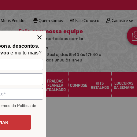
!
Meus Pedidos
Quem somos
Fale Conosco
Cadastre-se
Fale com nossa equipe
contato@avimortecidos.com.br
pons, descontos
,
(34)
3219-5157
ivos
e muito mais?
De Segunda a Sexta, das 8h40 às 17h40 e
aos sábados das 8h30 às 11h40
FRALDAS
FELTRO
KITS
LOUCURAS
PERCAL
FLANELA
COMPOSÊ
SANTA FÉ
RETALHOS
DA SEMANA
ATOALHADO
rmos da Política de
VIAR