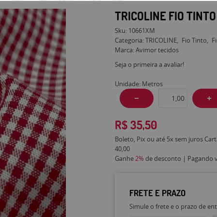
TRICOLINE FIO TINT
Sku:
10661XM
Categoria:
TRICOLINE
Fio Tinto
F
Marca:
Avimor tecidos
Seja o primeira a avaliar!
Unidade: Metros
R$ 35,50
Boleto, Pix ou até 5x sem juros Car
40,00
Ganhe
2%
de desconto | Pagando vi
FRETE E PRAZO
Simule o frete e o prazo de en