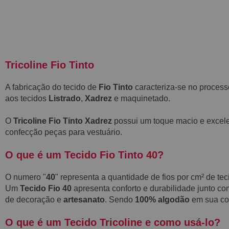
Tricoline Fio Tinto
A fabricação do tecido de
Fio Tinto
caracteriza-se no process
aos tecidos
Listrado
,
Xadrez
e maquinetado.
O
Tricoline Fio Tinto Xadrez
possui um toque macio e excele
confecção peças para vestuário.
O que é um Tecido Fio Tinto 40?
O numero "
40
" representa a quantidade de fios por cm² de te
Um
Tecido Fio 40
apresenta conforto e durabilidade junto co
de decoração e
artesanato
. Sendo
100% algodão
em sua com
O que é um Tecido Tricoline e como usá-lo?