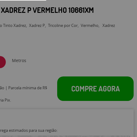
O XADREZ P VERMELHO 10661XM
io Tinto Xadrez
Xadrez P
Tricoline por Cor
Vermelho
Xadrez
Metros
COMPRE AGORA
tão | Parcela mínima de R$
a Pix.
trega estimados para sua região: