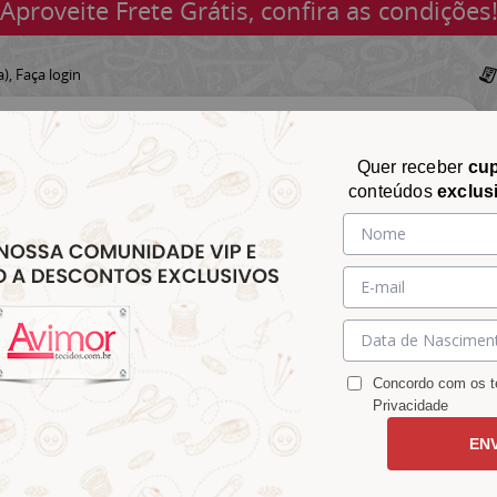
Aproveite Frete Grátis, confira as condições
a),
Faça login
Quer receber
cu
conteúdos
exclus
CHITA
CROCHÊ
AVIAMENTOS
TECIDOS
TECIDOS E
&
&
&
S
MATELASSÊ
PARA
MALHAS
CHITÃO
TRICÔ
ACESSÓRIOS
DECORAÇÃO
Concordo com os te
Privacidade
EN
XM