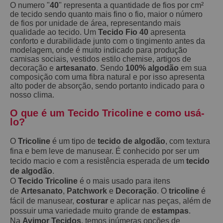
O numero "
40
" representa a quantidade de fios por cm²
de tecido sendo quanto mais fino o fio, maior o número
de fios por unidade de área, representando mais
qualidade ao tecido. Um
Tecido Fio 40
apresenta
conforto e durabilidade junto com o tingimento antes da
modelagem, onde é muito indicado para produção
camisas sociais, vestidos estilo chemise, artigos de
decoração e
artesanato
. Sendo
100% algodão
em sua
composição com uma fibra natural e por isso apresenta
alto poder de absorção, sendo portanto indicado para o
nosso clima.
O que é um Tecido Tricoline e como usá-
lo?
O
Tricoline
é um tipo de
tecido de algodão
, com textura
fina e bem leve de manusear. É conhecido por ser um
tecido macio e com a resistência esperada de um
tecido
de algodão
.
O
Tecido Tricoline
é o mais usado para itens
de
Artesanato
,
Patchwork
e
Decoração
. O
tricoline
é
fácil de manusear,
costurar
e aplicar nas peças, além de
possuir uma variedade muito grande de
estampas
.
Na
Avimor Tecidos
, temos inúmeras opções de