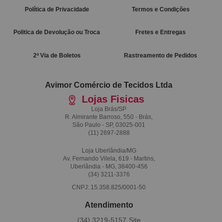
Política de Privacidade
Termos e Condições
Politica de Devolução ou Troca
Fretes e Entregas
2ª Via de Boletos
Rastreamento de Pedidos
Avimor Comércio de Tecidos Ltda
Lojas Fisicas
Loja Brás/SP
R. Almirante Barroso, 550 - Brás,
São Paulo - SP, 03025-001
(11)
2697-2888
Loja Uberlândia/MG
Av. Fernando Vilela, 619 - Martins,
Uberlândia - MG, 38400-456
(34)
3211-3376
CNPJ: 15.358.825/0001-50
Atendimento
(34)
3219-5157