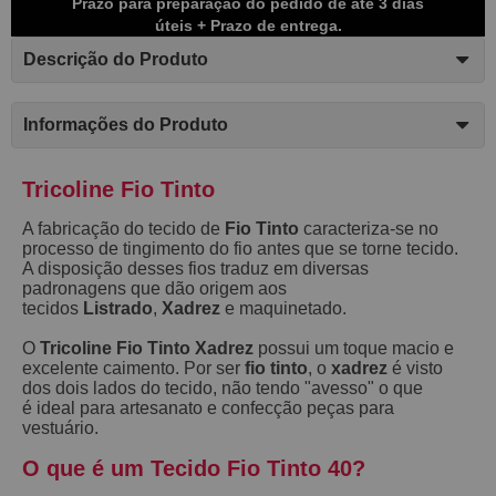
Prazo para preparação do pedido de até 3 dias
úteis + Prazo de entrega.
Descrição do Produto
Informações do Produto
Tricoline Fio Tinto
A fabricação do tecido de
Fio Tinto
caracteriza-se no
processo de tingimento do fio antes que se torne tecido.
A disposição desses fios traduz em diversas
padronagens que dão origem aos
tecidos
Listrado
,
Xadrez
e maquinetado.
O
Tricoline Fio Tinto Xadrez
possui um toque macio e
excelente caimento. Por ser
fio tinto
, o
xadrez
é visto
dos dois lados do tecido, não tendo "avesso" o que
é ideal para artesanato e confecção peças para
vestuário.
O que é um Tecido Fio Tinto 40?